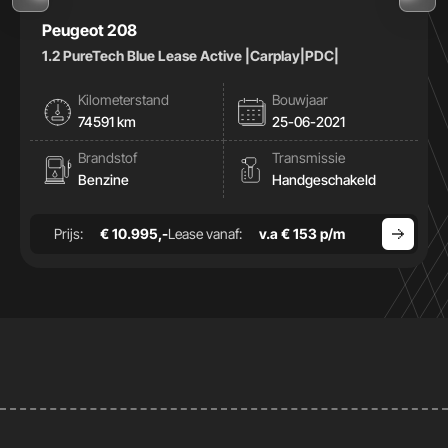
Peugeot 208
1.2 PureTech Blue Lease Active |Carplay|PDC|
Kilometerstand
Bouwjaar
74591 km
25-06-2021
Brandstof
Transmissie
Benzine
Handgeschakeld
Prijs:
€ 10.995,-
Lease vanaf:
v.a € 153 p/m