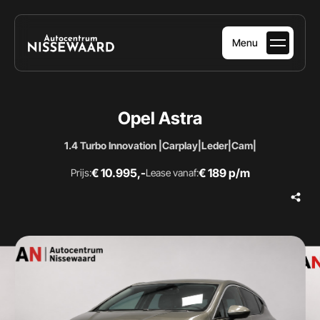
Menu
HOME
Opel Astra
AANBOD
1.4 Turbo Innovation |Carplay|Leder|Cam|
DIENSTEN
€ 10.995,-
€ 189 p/m
Prijs:
Lease vanaf:
OVER ONS
VERKOCHT
CONTACT