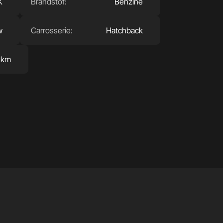
K
Brandstof:
Benzine
w
Carrosserie:
Hatchback
 km