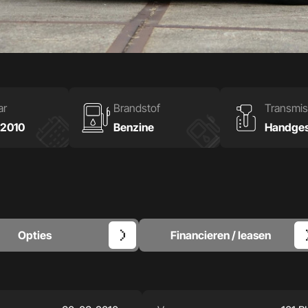
ar
Brandstof
Transmis
2010
Benzine
Handges
Opties
Financieren / leasen