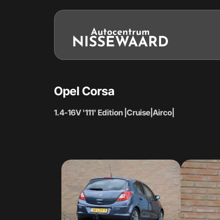
Opel Corsa
1.4-16V '111' Edition |Cruise|Airco|