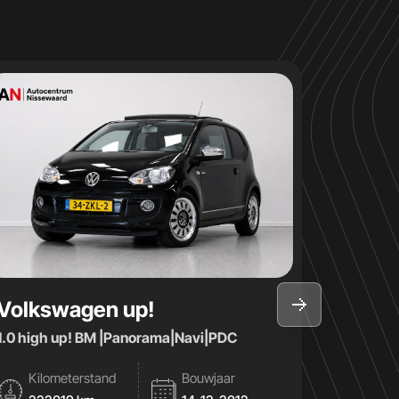
Volkswagen up!
Volks
1.0 high up! BM |Panorama|Navi|PDC
1.0 Comfor
Kilometerstand
Bouwjaar
Kilom