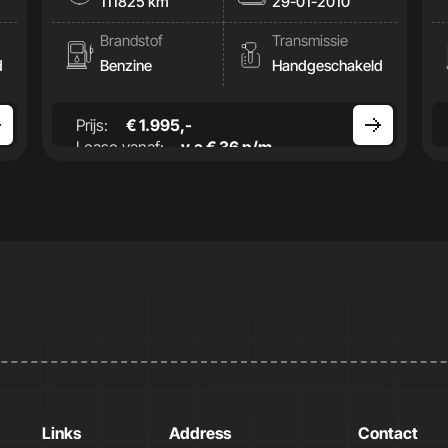
111825 km
29-01-2010
Brandstof
Transmissie
d
Benzine
Handgeschakeld
Prijs:
€ 1.995,-
Lease vanaf:
v.a € 36 p/m
Links
Address
Contact