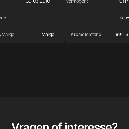
30-03-2010
Vermogen:
101 P
eur:
blau
/Marge:
Marge
Kilometerstand:
89413
Vragen of interesse
?