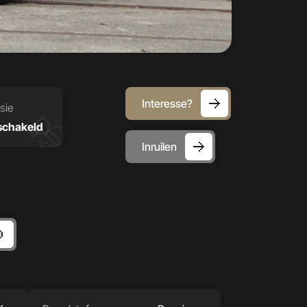
Interesse?
sie
chakeld
Inruilen