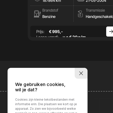
187864 km
21-05-2004
Brandstof
Transmissie
Benzine
Handgeschakel
Prijs:
€ 995,-
Lease vanaf:
v.a € 20 p/m
We gebruiken cookies,
wil je dat?
Cookies zijn kleine tekstbestanden met
informatie erin. Die plaatsen we kort op je
apparaat. Zo zien we bijvoorbeeld welke