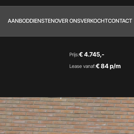
AANBOD
DIENSTEN
OVER ONS
VERKOCHT
CONTACT
€ 4.745,-
Prijs:
€ 84 p/m
Lease vanaf: