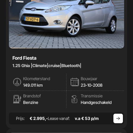
Ford Fiesta
1.25 Ghia |Climate|cruise|Bluetooth|
Kilometerstand
Bouwjaar
149.011 km
23-10-2008
Brandstof
Transmissie
Benzine
Handgeschakeld
Prijs:
€ 2.995,-
Lease vanaf:
v.a € 53 p/m