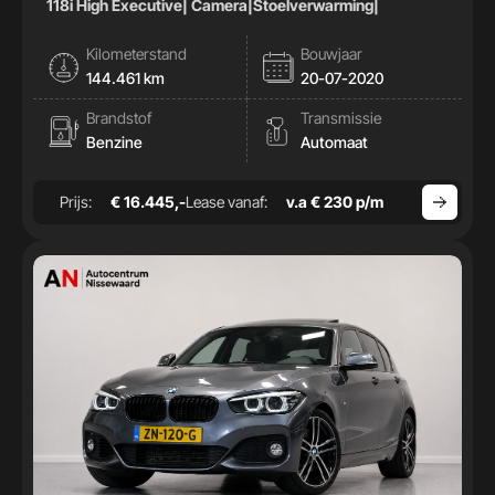
118i High Executive| Camera|Stoelverwarming|
Kilometerstand
Bouwjaar
144.461 km
20-07-2020
Brandstof
Transmissie
Benzine
Automaat
Prijs:
€ 16.445,-
Lease vanaf:
v.a € 230 p/m