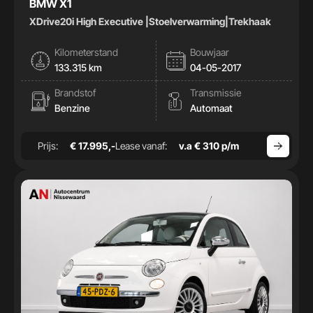
BMW X1
XDrive20i High Executive |Stoelverwarming|Trekhaak
Kilometerstand
Bouwjaar
133.315 km
04-05-2017
Brandstof
Transmissie
Benzine
Automaat
Prijs:
€ 17.995,-
Lease vanaf:
v.a € 310 p/m