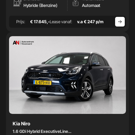
Hybride (Benzine)
Automaat
Prijs:
€ 17.645,-
Lease vanaf:
v.a € 247 p/m
Kia Niro
1.6 GDi Hybrid ExecutiveLine