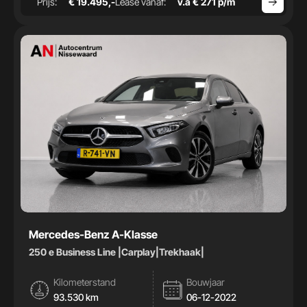
Prijs:
€ 19.495,-
Lease vanaf:
v.a € 271 p/m
Mercedes-Benz A-Klasse
250 e Business Line |Carplay|Trekhaak|
Kilometerstand
Bouwjaar
93.530 km
06-12-2022