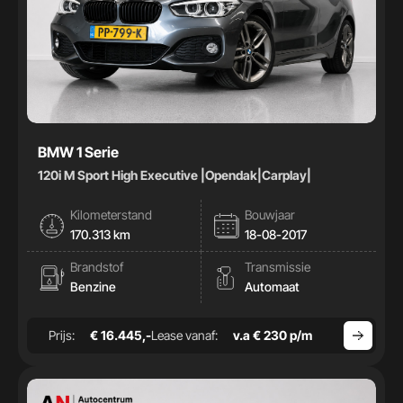
BMW 1 Serie
120i M Sport High Executive |Opendak|Carplay|
Kilometerstand
Bouwjaar
170.313 km
18-08-2017
Brandstof
Transmissie
Benzine
Automaat
Prijs:
€ 16.445,-
Lease vanaf:
v.a € 230 p/m