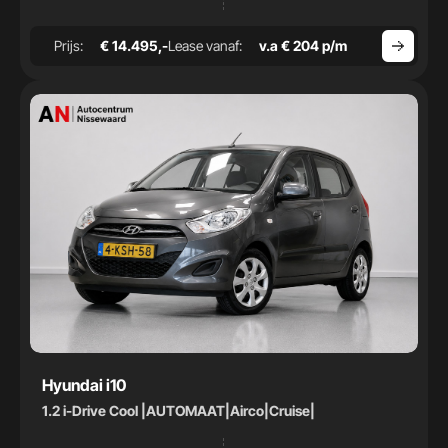
Prijs:
€ 14.495,-
Lease vanaf:
v.a € 204 p/m
Hyundai i10
1.2 i-Drive Cool |AUTOMAAT|Airco|Cruise|