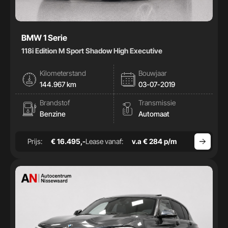
BMW 1 Serie
118i Edition M Sport Shadow High Executive
Kilometerstand
Bouwjaar
144.967 km
03-07-2019
Brandstof
Transmissie
Benzine
Automaat
Prijs:
€ 16.495,-
Lease vanaf:
v.a € 284 p/m