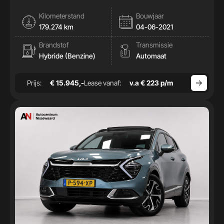
|Pano|Stoelkoeling|Memory|Leder|
Kilometerstand
Bouwjaar
179.274 km
04-06-2021
Brandstof
Transmissie
Hybride (Benzine)
Automaat
Prijs:
€ 15.945,-
Lease vanaf:
v.a € 223 p/m