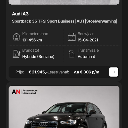
Audi A3
Sportback 35 TFSI Sport Business |AUT|Stoelverwaming|
Kilometerstand
Bouwjaar
101.456 km
15-04-2021
Brandstof
Transmissie
Hybride (Benzine)
Automaat
Prijs:
€ 21.945,-
Lease vanaf:
v.a € 306 p/m