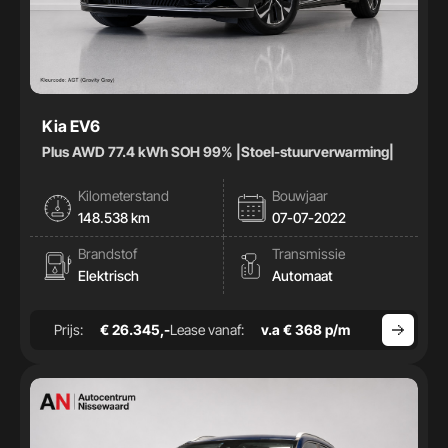
Kia EV6
Plus AWD 77.4 kWh SOH 99% |Stoel-stuurverwarming|
Kilometerstand
Bouwjaar
148.538 km
07-07-2022
Brandstof
Transmissie
Elektrisch
Automaat
Prijs:
€ 26.345,-
Lease vanaf:
v.a € 368 p/m