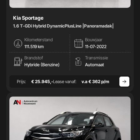
Kia Sportage
1.6 T-GDi Hybrid DynamicPlusLine |Panoramadak|
Kilometerstand
Bouwjaar
111.519 km
11-07-2022
Brandstof
Transmissie
Hybride (Benzine)
Automaat
Prijs:
€ 25.945,-
Lease vanaf:
v.a € 362 p/m