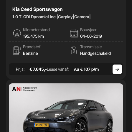
Kia Ceed Sportswagon
1.0 T-GDi DynamicLine |Carplay|Camera|
Kilometerstand
Bouwjaar
195.475 km
04-06-2019
Brandstof
Transmissie
Benzine
Handgeschakeld
Prijs:
€ 7.645,-
Lease vanaf:
v.a € 107 p/m