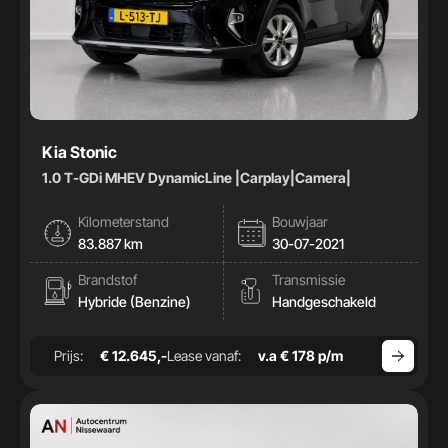
Kia Stonic
1.0 T-GDi MHEV DynamicLine |Carplay|Camera|
Kilometerstand
Bouwjaar
83.887 km
30-07-2021
Brandstof
Transmissie
Hybride (Benzine)
Handgeschakeld
Prijs:
€ 12.645,-
Lease vanaf:
v.a € 178 p/m