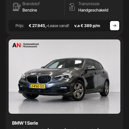
Brandstof
Transmissie
Benzine
Handgeschakeld
Prijs:
€ 27.945,-
Lease vanaf:
v.a € 389 p/m
BMW 1 Serie