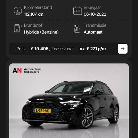
|Cam|Stoelverwamring|
Kilometerstand
Bouwjaar
112.107 km
06-10-2022
Brandstof
Transmissie
Hybride (Benzine)
Automaat
Prijs:
€ 19.495,-
Lease vanaf:
v.a € 271 p/m