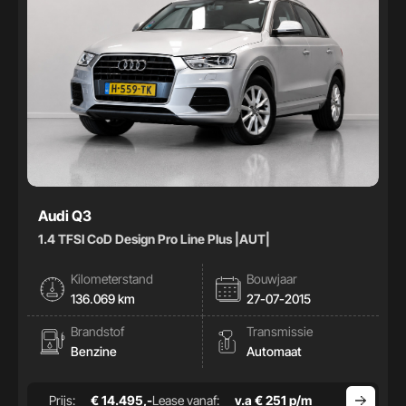
Audi Q3
1.4 TFSI CoD Design Pro Line Plus |AUT|
Kilometerstand
Bouwjaar
136.069 km
27-07-2015
Brandstof
Transmissie
Benzine
Automaat
Prijs:
€ 14.495,-
Lease vanaf:
v.a € 251 p/m