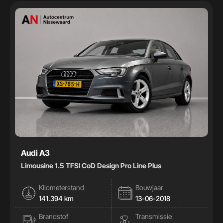
Handgeschakeld
34
Automaat
43
Kleur
Kleur
Carrosserie
Carrosserie
Prijs (€)
Audi A3
Limousine 1.5 TFSI CoD Design Pro Line Plus
-
Kilometerstand
Bouwjaar
Kilometerstand
141.394 km
13-06-2018
Brandstof
Transmissie