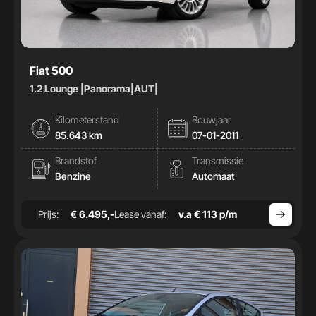
Fiat 500
1.2 Lounge |Panorama|AUT|
Kilometerstand
Bouwjaar
85.643 km
07-01-2011
Brandstof
Transmissie
Benzine
Automaat
Prijs:
€ 6.495,-
Lease vanaf:
v.a € 113 p/m