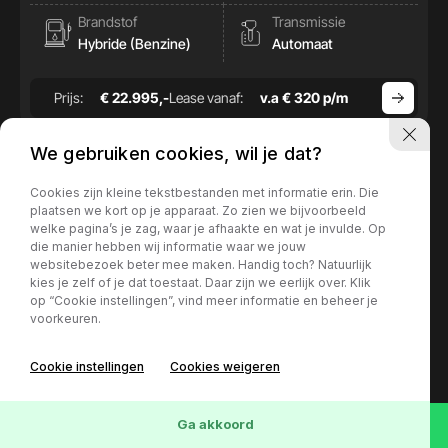
Brandstof
Transmissie
Hybride (Benzine)
Automaat
Prijs:
€ 22.995,-
Lease vanaf:
v.a € 320 p/m
We gebruiken cookies, wil je dat?
Cookies zijn kleine tekstbestanden met informatie erin. Die
plaatsen we kort op je apparaat. Zo zien we bijvoorbeeld
welke pagina’s je zag, waar je afhaakte en wat je invulde. Op
die manier hebben wij informatie waar we jouw
websitebezoek beter mee maken. Handig toch? Natuurlijk
kies je zelf of je dat toestaat. Daar zijn we eerlijk over. Klik
op “Cookie instellingen”, vind meer informatie en beheer je
voorkeuren.
Cookie instellingen
Cookies weigeren
77
Voertuigen
Wis
Ga akkoord
Mercedes-Benz A-Klasse