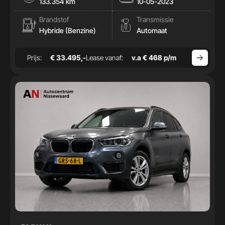
133.354 km
10-05-2023
Brandstof
Transmissie
Hybride (Benzine)
Automaat
Prijs:
€ 33.495,-
Lease vanaf:
v.a € 468 p/m