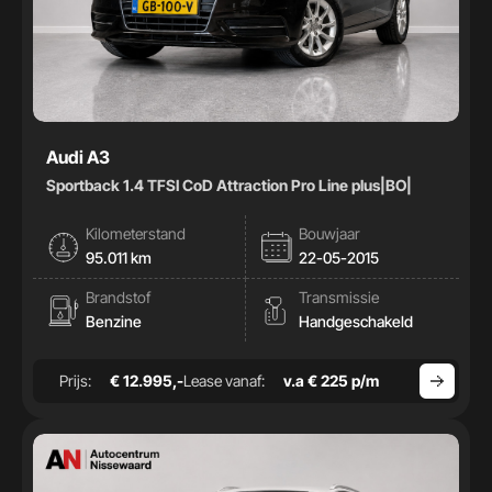
Audi A3
Sportback 1.4 TFSI CoD Attraction Pro Line plus|BO|
Kilometerstand
Bouwjaar
95.011 km
22-05-2015
Brandstof
Transmissie
Benzine
Handgeschakeld
Prijs:
€ 12.995,-
Lease vanaf:
v.a € 225 p/m