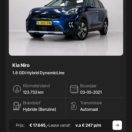
Kia Niro
1.6 GDi Hybrid DynamicLine
Kilometerstand
Bouwjaar
123.733 km
03-05-2021
Brandstof
Transmissie
Hybride (Benzine)
Automaat
Prijs:
€ 17.645,-
Lease vanaf:
v.a € 247 p/m