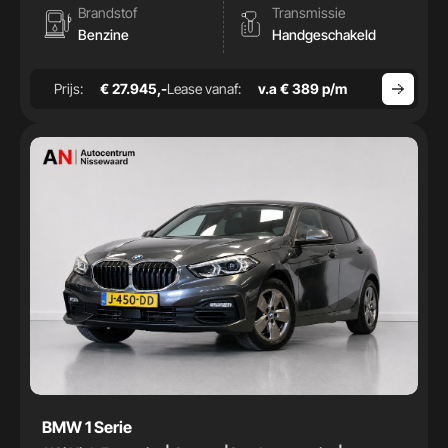
Brandstof
Transmissie
Benzine
Handgeschakeld
Prijs:
€ 27.945,-
Lease vanaf:
v.a € 389 p/m
BMW 1 Serie