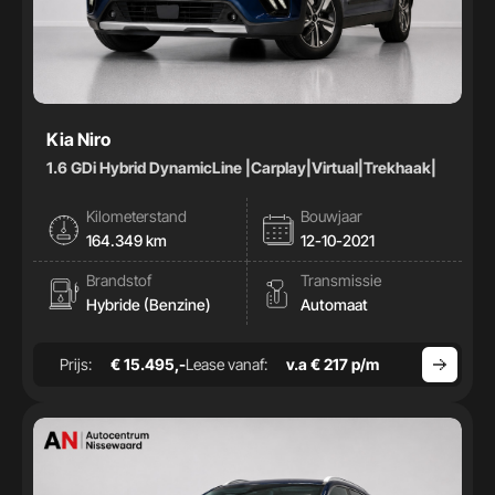
Kia Niro
1.6 GDi Hybrid DynamicLine |Carplay|Virtual|Trekhaak|
Kilometerstand
Bouwjaar
164.349 km
12-10-2021
Brandstof
Transmissie
Hybride (Benzine)
Automaat
Prijs:
€ 15.495,-
Lease vanaf:
v.a € 217 p/m