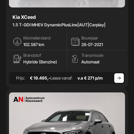
Kia XCeed
1.5 T-GDI MHEV DynamicPlusLine|AUT|Carplay|
Kilometerstand
Bouwjaar
102.587 km
26-07-2021
Brandstof
Transmissie
Hybride (Benzine)
Automaat
Prijs:
€ 19.495,-
Lease vanaf:
v.a € 271 p/m