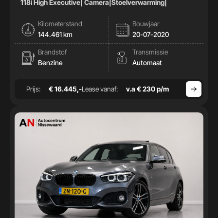
118i High Executive| Camera|Stoelverwarming|
Kilometerstand
Bouwjaar
144.461 km
20-07-2020
Brandstof
Transmissie
Benzine
Automaat
Prijs:
€ 16.445,-
Lease vanaf:
v.a € 230 p/m