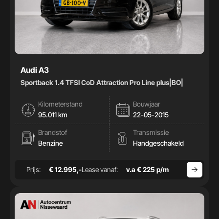
Audi A3
Sportback 1.4 TFSI CoD Attraction Pro Line plus|BO|
Kilometerstand
Bouwjaar
95.011 km
22-05-2015
Brandstof
Transmissie
Benzine
Handgeschakeld
Prijs:
€ 12.995,-
Lease vanaf:
v.a € 225 p/m