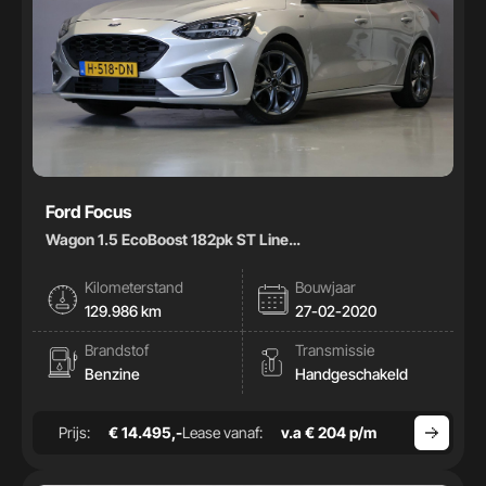
Ford Focus
Wagon 1.5 EcoBoost 182pk ST Line
Business|Carplay|Climate|
Kilometerstand
Bouwjaar
129.986 km
27-02-2020
Brandstof
Transmissie
Benzine
Handgeschakeld
Prijs:
€ 14.495,-
Lease vanaf:
v.a € 204 p/m