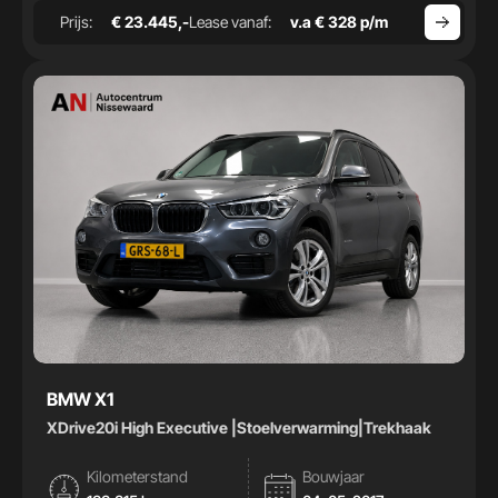
Prijs:
€ 23.445,-
Lease vanaf:
v.a € 328 p/m
BMW X1
XDrive20i High Executive |Stoelverwarming|Trekhaak
Kilometerstand
Bouwjaar