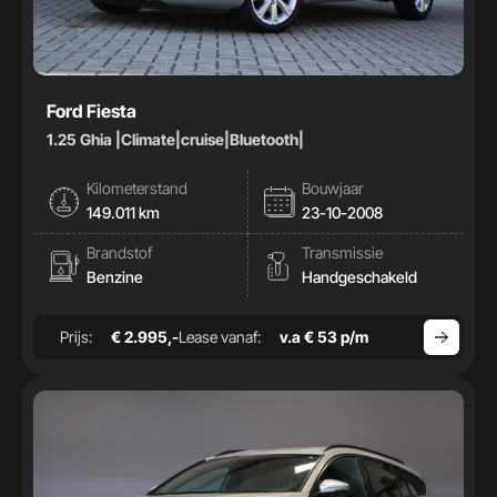
Ford Fiesta
1.25 Ghia |Climate|cruise|Bluetooth|
Kilometerstand
Bouwjaar
149.011 km
23-10-2008
Brandstof
Transmissie
Benzine
Handgeschakeld
Prijs:
€ 2.995,-
Lease vanaf:
v.a € 53 p/m