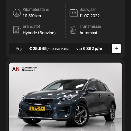
Kilometerstand
Bouwjaar
111.519 km
11-07-2022
Brandstof
Transmissie
Hybride (Benzine)
Automaat
Prijs:
€ 25.945,-
Lease vanaf:
v.a € 362 p/m