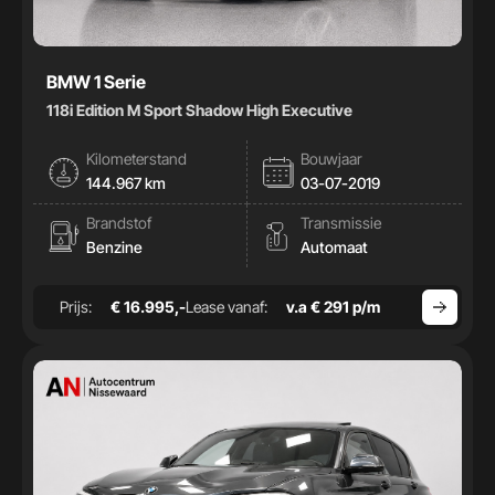
BMW 1 Serie
118i Edition M Sport Shadow High Executive
Kilometerstand
Bouwjaar
144.967 km
03-07-2019
Brandstof
Transmissie
Benzine
Automaat
Prijs:
€ 16.995,-
Lease vanaf:
v.a € 291 p/m