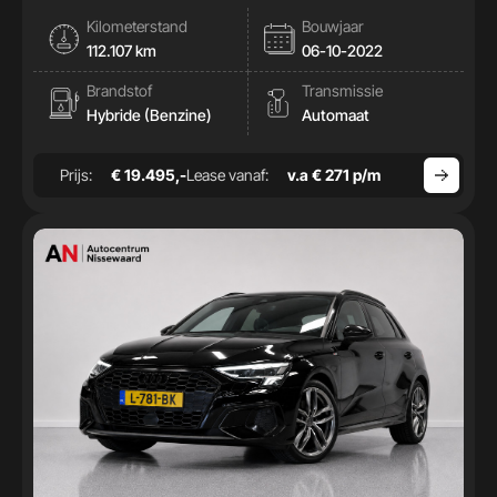
|Cam|Stoelverwamring|
Kilometerstand
Bouwjaar
112.107 km
06-10-2022
Brandstof
Transmissie
Hybride (Benzine)
Automaat
Prijs:
€ 19.495,-
Lease vanaf:
v.a € 271 p/m