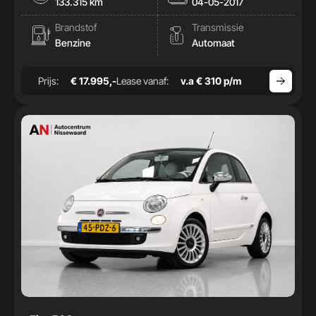
133.315 km
04-05-2017
Brandstof
Transmissie
Benzine
Automaat
Prijs:
€ 17.995,-
Lease vanaf:
v.a € 310 p/m