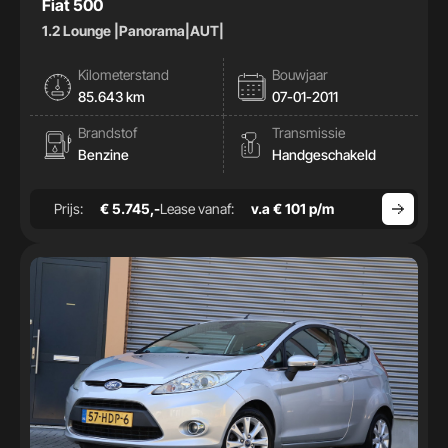
Fiat 500
1.2 Lounge |Panorama|AUT|
Kilometerstand
Bouwjaar
85.643 km
07-01-2011
Brandstof
Transmissie
Benzine
Handgeschakeld
Prijs:
€ 5.745,-
Lease vanaf:
v.a € 101 p/m