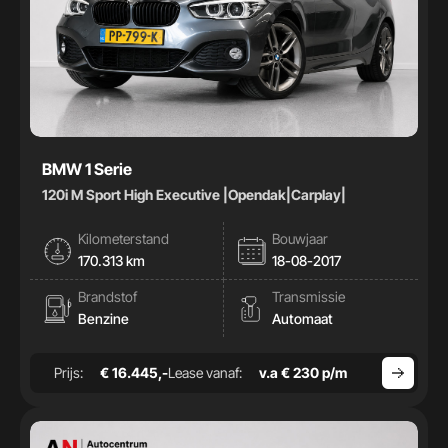
BMW 1 Serie
120i M Sport High Executive |Opendak|Carplay|
Kilometerstand
Bouwjaar
170.313 km
18-08-2017
Brandstof
Transmissie
Benzine
Automaat
Prijs:
€ 16.445,-
Lease vanaf:
v.a € 230 p/m