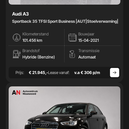
Audi A3
Sportback 35 TFSI Sport Business |AUT|Stoelverwaming|
Kilometerstand
Bouwjaar
101.456 km
15-04-2021
Brandstof
Transmissie
Hybride (Benzine)
Automaat
Prijs:
€ 21.945,-
Lease vanaf:
v.a € 306 p/m