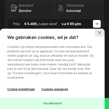
Brandstof
Transmissie
Benzine
Automaat
Prijs:
€ 5.495,-
Lease vanaf:
v.a € 95 p/m
We gebruiken cookies, wil je dat?
Cookies zijn kleine tekstbestanden met informatie erin. Die
plaatsen we kort op je apparaat. Zo zien we bijvoorbeeld
welke pagina’s je zag, waar je afhaakte en wat je invulde. Op
die manier hebben wij informatie waar we jouw
websitebezoek beter mee maken. Handig toch? Natuurlijk
kies je zelf of je dat toestaat. Daar zijn we eerlijk over. Klik
op “Cookie instellingen”, vind meer informatie en beheer je
voorkeuren.
Cookie instellingen
Cookies weigeren
73
Voertuigen
Wis
Ga akkoord
Mercedes-Benz B-Klasse