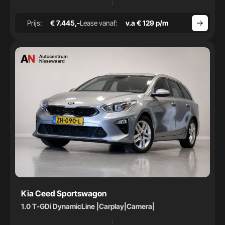
Prijs:
€ 7.445,-
Lease vanaf:
v.a € 129 p/m
Kia Ceed Sportswagon
1.0 T-GDi DynamicLine |Carplay|Camera|