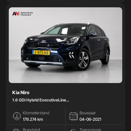
Kia Niro
1.6 GDi Hybrid ExecutiveLine
|Pano|Stoelkoeling|Memory|Leder|
Kilometerstand
Bouwjaar
179.274 km
04-06-2021
Brandstof
Transmissie