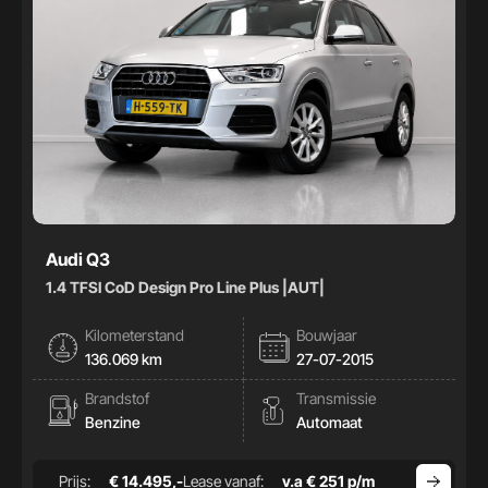
Audi Q3
1.4 TFSI CoD Design Pro Line Plus |AUT|
Kilometerstand
Bouwjaar
136.069 km
27-07-2015
Brandstof
Transmissie
Benzine
Automaat
Prijs:
€ 14.495,-
Lease vanaf:
v.a € 251 p/m