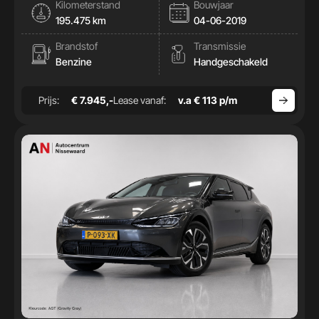
Kilometerstand
Bouwjaar
195.475 km
04-06-2019
Brandstof
Transmissie
Benzine
Handgeschakeld
Prijs:
€ 7.945,-
Lease vanaf:
v.a € 113 p/m