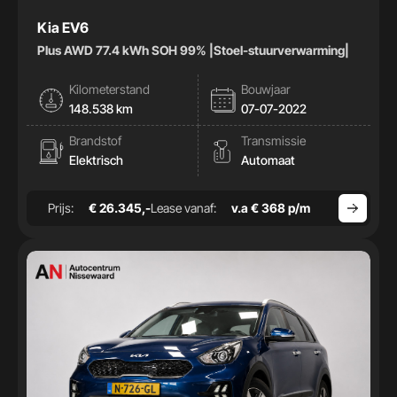
Kia EV6
Plus AWD 77.4 kWh SOH 99% |Stoel-stuurverwarming|
Kilometerstand
Bouwjaar
148.538 km
07-07-2022
Brandstof
Transmissie
Elektrisch
Automaat
Prijs:
€ 26.345,-
Lease vanaf:
v.a € 368 p/m