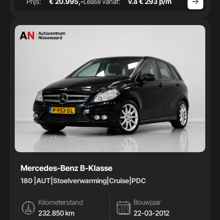
Prijs:
€ 20.995,-
Lease vanaf:
v.a € 293 p/m
Mercedes-Benz B-Klasse
180 |AUT|Stoelverwarming|Cruise|PDC
Kilometerstand
Bouwjaar
232.850 km
22-03-2012