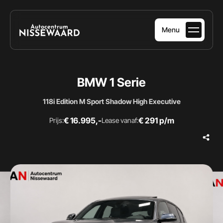
Menu
HOME
BMW 1 Serie
AANBOD
118i Edition M Sport Shadow High Executive
DIENSTEN
€ 16.995,-
€ 291 p/m
Prijs:
Lease vanaf:
OVER ONS
VERKOCHT
CONTACT