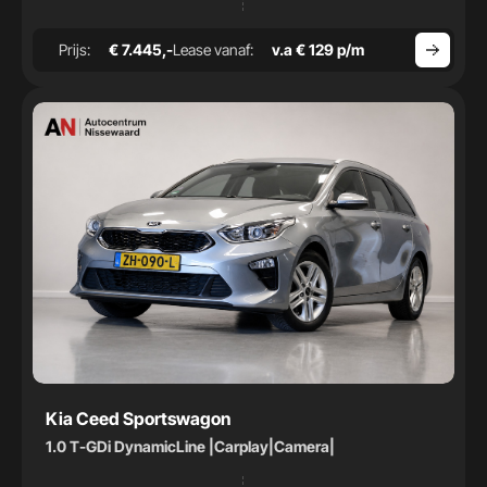
Prijs:
€ 7.445,-
Lease vanaf:
v.a € 129 p/m
Kia Ceed Sportswagon
1.0 T-GDi DynamicLine |Carplay|Camera|