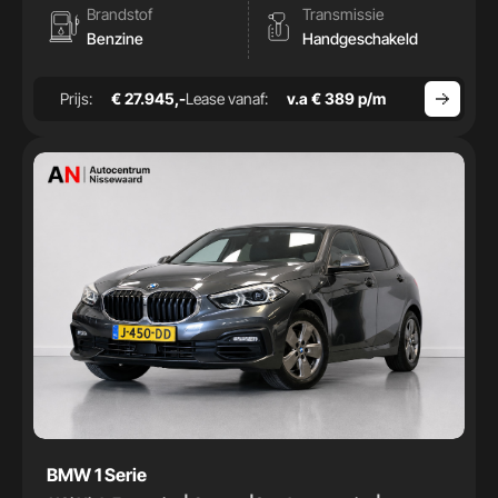
Brandstof
Transmissie
Benzine
Handgeschakeld
Prijs:
€ 27.945,-
Lease vanaf:
v.a € 389 p/m
BMW 1 Serie