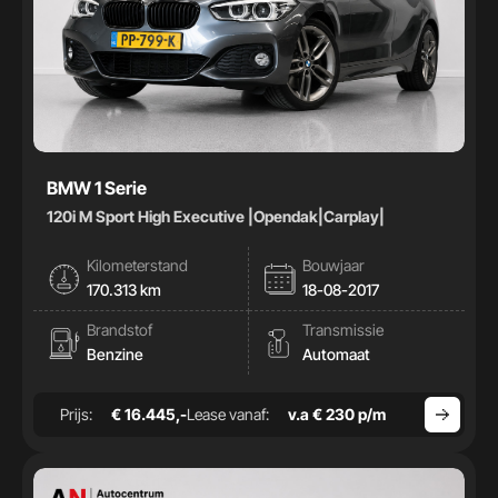
BMW 1 Serie
120i M Sport High Executive |Opendak|Carplay|
Kilometerstand
Bouwjaar
170.313 km
18-08-2017
Brandstof
Transmissie
Benzine
Automaat
Prijs:
€ 16.445,-
Lease vanaf:
v.a € 230 p/m