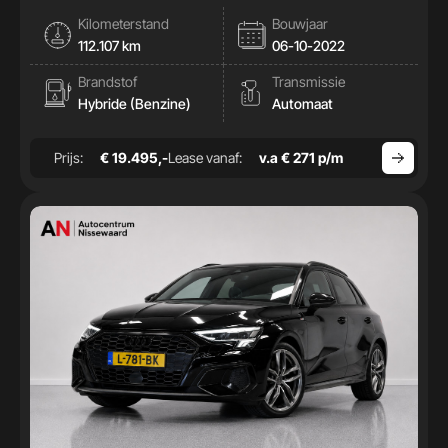
|Cam|Stoelverwamring|
Kilometerstand
Bouwjaar
112.107 km
06-10-2022
Brandstof
Transmissie
Hybride (Benzine)
Automaat
Prijs:
€ 19.495,-
Lease vanaf:
v.a € 271 p/m