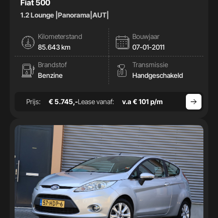
Fiat 500
1.2 Lounge |Panorama|AUT|
Kilometerstand
Bouwjaar
85.643 km
07-01-2011
Brandstof
Transmissie
Benzine
Handgeschakeld
Prijs:
€ 5.745,-
Lease vanaf:
v.a € 101 p/m