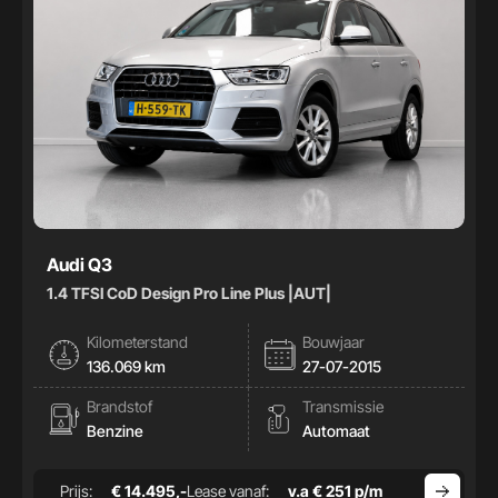
Audi Q3
1.4 TFSI CoD Design Pro Line Plus |AUT|
Kilometerstand
Bouwjaar
136.069 km
27-07-2015
Brandstof
Transmissie
Benzine
Automaat
Prijs:
€ 14.495,-
Lease vanaf:
v.a € 251 p/m