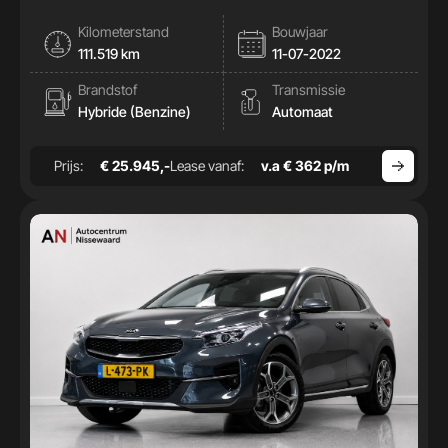
Kilometerstand
Bouwjaar
111.519 km
11-07-2022
Brandstof
Transmissie
Hybride (Benzine)
Automaat
Prijs:
€ 25.945,-
Lease vanaf:
v.a € 362 p/m