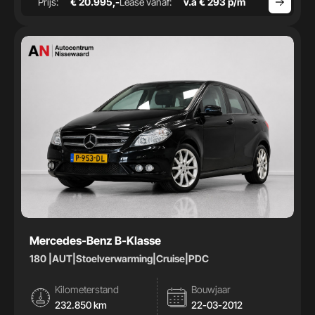
Prijs:
€ 20.995,-
Lease vanaf:
v.a € 293 p/m
Mercedes-Benz B-Klasse
180 |AUT|Stoelverwarming|Cruise|PDC
Kilometerstand
Bouwjaar
232.850 km
22-03-2012