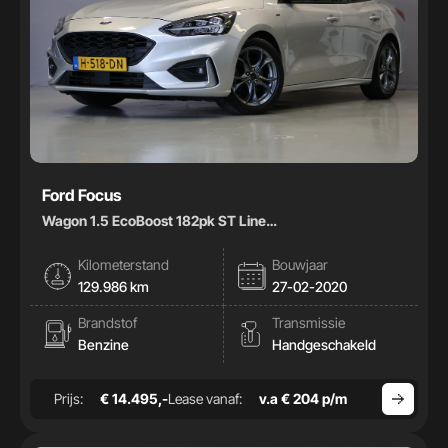
Ford Focus
Wagon 1.5 EcoBoost 182pk ST Line
Business|Carplay|Climate|
Kilometerstand
Bouwjaar
129.986 km
27-02-2020
Brandstof
Transmissie
Benzine
Handgeschakeld
Prijs:
€ 14.495,-
Lease vanaf:
v.a € 204 p/m