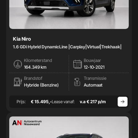
Kia Niro
1.6 GDi Hybrid DynamicLine |Carplay|Virtual|Trekhaak|
Kilometerstand
Bouwjaar
164.349 km
12-10-2021
Brandstof
Transmissie
Hybride (Benzine)
Automaat
Prijs:
€ 15.495,-
Lease vanaf:
v.a € 217 p/m