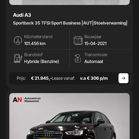
Audi A3
Sportback 35 TFSI Sport Business |AUT|Stoelverwaming|
Kilometerstand
Bouwjaar
101.456 km
15-04-2021
Brandstof
Transmissie
Hybride (Benzine)
Automaat
Prijs:
€ 21.945,-
Lease vanaf:
v.a € 306 p/m