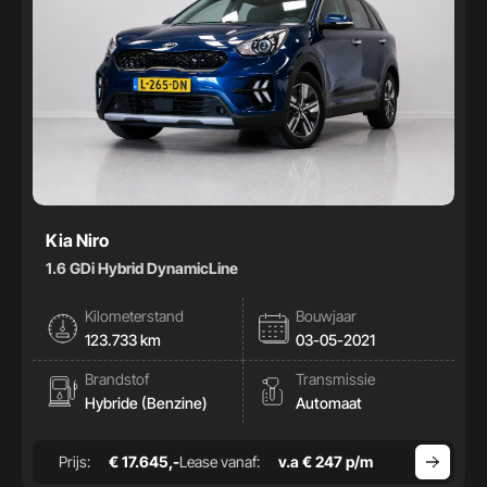
Kia Niro
1.6 GDi Hybrid DynamicLine
Kilometerstand
Bouwjaar
123.733 km
03-05-2021
Brandstof
Transmissie
Hybride (Benzine)
Automaat
Prijs:
€ 17.645,-
Lease vanaf:
v.a € 247 p/m