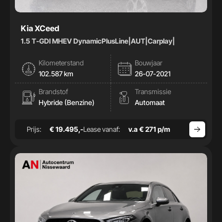
Kia XCeed
1.5 T-GDI MHEV DynamicPlusLine|AUT|Carplay|
Kilometerstand
Bouwjaar
102.587 km
26-07-2021
Brandstof
Transmissie
Hybride (Benzine)
Automaat
Prijs:
€ 19.495,-
Lease vanaf:
v.a € 271 p/m