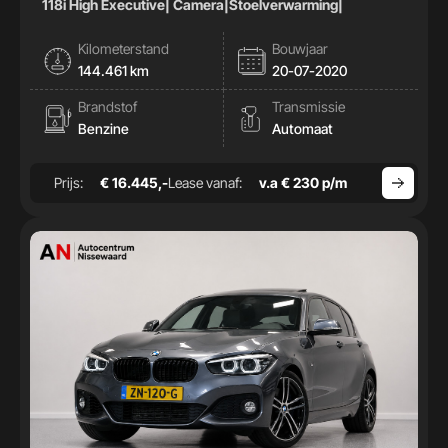
118i High Executive| Camera|Stoelverwarming|
Kilometerstand
Bouwjaar
144.461 km
20-07-2020
Brandstof
Transmissie
Benzine
Automaat
Prijs:
€ 16.445,-
Lease vanaf:
v.a € 230 p/m