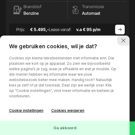
Brandstof
Transmissie
Benzine
Automaat
Prijs:
€ 5.495,-
Lease vanaf:
v.a € 95 p/m
We gebruiken cookies, wil je dat?
Cookies zijn kleine tekstbestanden met informatie erin. Die
plaatsen we kort op je apparaat. Zo zien we bijvoorbeeld
welke pagina’s je zag, waar je afhaakte en wat je invulde. Op
die manier hebben wij informatie waar we jouw
websitebezoek beter mee maken. Handig toch? Natuurlijk
kies je zelf of je dat toestaat. Daar zijn we eerlijk over. Klik
op “Cookie instellingen”, vind meer informatie en beheer je
voorkeuren.
Cookie instellingen
Cookies weigeren
73
Voertuigen
Wis
Ga akkoord
Mercedes-Benz B-Klasse