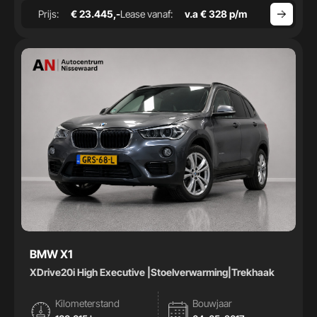
Prijs:
€ 23.445,-
Lease vanaf:
v.a € 328 p/m
BMW X1
XDrive20i High Executive |Stoelverwarming|Trekhaak
Kilometerstand
Bouwjaar