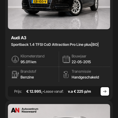
Audi A3
Sportback 1.4 TFSI CoD Attraction Pro Line plus|BO|
Kilometerstand
Bouwjaar
95.011 km
22-05-2015
Brandstof
Transmissie
Benzine
Handgeschakeld
Prijs:
€ 12.995,-
Lease vanaf:
v.a € 225 p/m