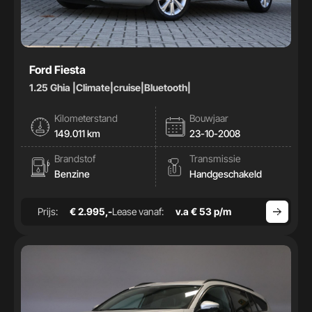
Ford Fiesta
1.25 Ghia |Climate|cruise|Bluetooth|
Kilometerstand
Bouwjaar
149.011 km
23-10-2008
Brandstof
Transmissie
Benzine
Handgeschakeld
Prijs:
€ 2.995,-
Lease vanaf:
v.a € 53 p/m