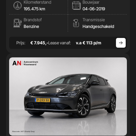
Kilometerstand
Bouwjaar
195.475 km
04-06-2019
Brandstof
Transmissie
Benzine
Handgeschakeld
Prijs:
€ 7.945,-
Lease vanaf:
v.a € 113 p/m