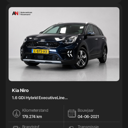
Kia Niro
1.6 GDi Hybrid ExecutiveLine
|Pano|Stoelkoeling|Memory|Leder|
Kilometerstand
Bouwjaar
179.274 km
04-06-2021
Brandstof
Transmissie