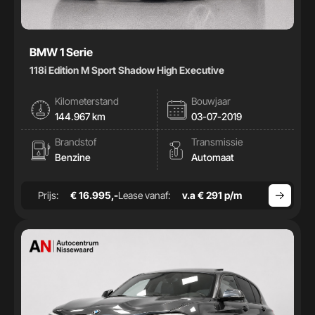
BMW 1 Serie
118i Edition M Sport Shadow High Executive
Kilometerstand
Bouwjaar
144.967 km
03-07-2019
Brandstof
Transmissie
Benzine
Automaat
Prijs:
€ 16.995,-
Lease vanaf:
v.a € 291 p/m