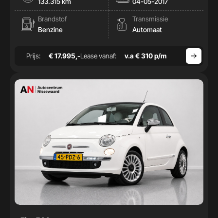
133.315 km
04-05-2017
Brandstof
Transmissie
Benzine
Automaat
Prijs:
€ 17.995,-
Lease vanaf:
v.a € 310 p/m