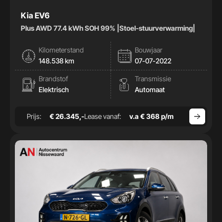
Kia EV6
Plus AWD 77.4 kWh SOH 99% |Stoel-stuurverwarming|
Kilometerstand
Bouwjaar
148.538 km
07-07-2022
Brandstof
Transmissie
Elektrisch
Automaat
Prijs:
€ 26.345,-
Lease vanaf:
v.a € 368 p/m