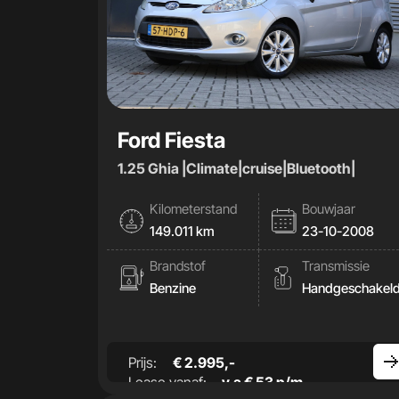
Ford Fiesta
1.25 Ghia |Climate|cruise|Bluetooth|
Kilometerstand
Bouwjaar
149.011 km
23-10-2008
Brandstof
Transmissie
Benzine
Handgeschakel
Prijs:
€ 2.995,-
Lease vanaf:
v.a € 53 p/m