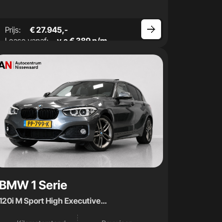
Prijs:
€ 27.945,-
Lease vanaf:
v.a € 389 p/m
BMW 1 Serie
120i M Sport High Executive
|Opendak|Carplay|