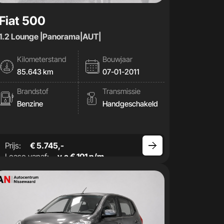
Fiat 500
1.2 Lounge |Panorama|AUT|
Kilometerstand
Bouwjaar
85.643 km
07-01-2011
Brandstof
Transmissie
Benzine
Handgeschakeld
Prijs:
€ 5.745,-
Lease vanaf:
v.a € 101 p/m