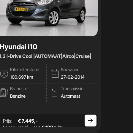
Hyundai i10
1.2 i-Drive Cool |AUTOMAAT|Airco|Cruise|
Kilometerstand
Bouwjaar
100.697 km
27-02-2014
Brandstof
Transmissie
Benzine
Automaat
Prijs:
€ 7.445,-
Lease vanaf:
v.a € 129 p/m