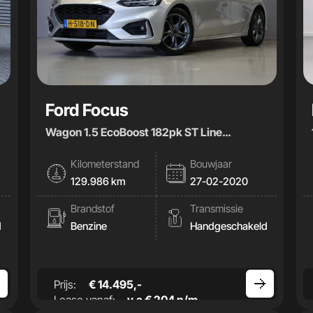
Ford Focus
Wagon 1.5 EcoBoost 182pk ST Line
Business|Carplay|Climate|
Kilometerstand
Bouwjaar
129.986 km
27-02-2020
Brandstof
Transmissie
d
Benzine
Handgeschakeld
Prijs:
€ 14.495,-
Lease vanaf:
v.a € 204 p/m