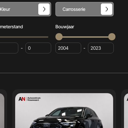
Kleur
Carrosserie
ometerstand
Bouwjaar
-
-