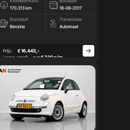
Kilometerstand
Bouwjaar
170.313 km
18-08-2017
Brandstof
Transmissie
Benzine
Automaat
Prijs:
€ 16.445,-
Lease vanaf:
v.a € 230 p/m