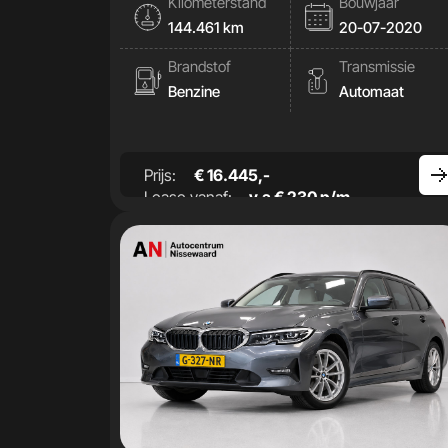
Kilometerstand
Bouwjaar
144.461 km
20-07-2020
Brandstof
Transmissie
Benzine
Automaat
Prijs:
€ 16.445,-
Lease vanaf:
v.a € 230 p/m