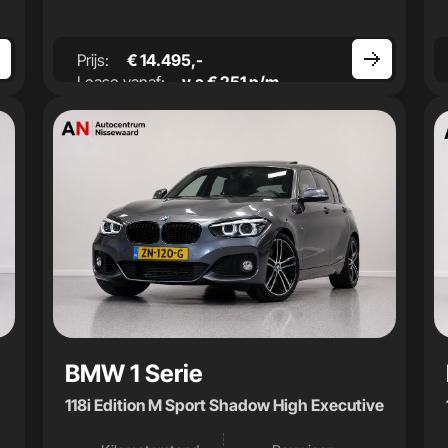
Prijs:
€ 14.495,-
Lease vanaf:
v.a € 251 p/m
BMW 1 Serie
118i Edition M Sport Shadow High Executive