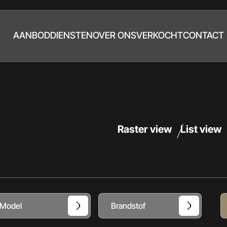
AANBOD
DIENSTEN
OVER ONS
VERKOCHT
CONTACT
Raster view
List view
Model
Brandstof