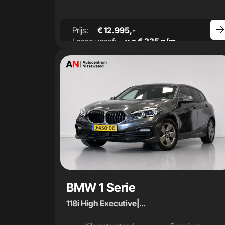
Prijs:
€ 12.995,-
Lease vanaf:
v.a € 225 p/m
BMW 1 Serie
118i High Executive|
Camera|Stoelverwarming|