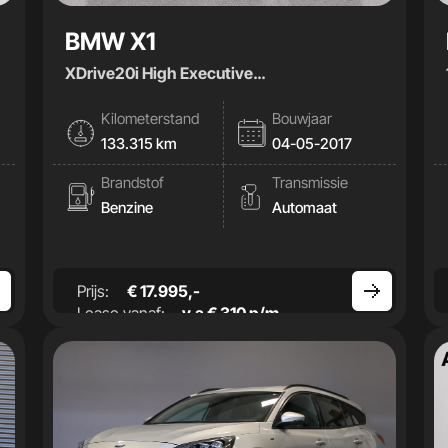
BMW X1
XDrive20i High Executive
|Stoelverwarming|Trekhaak
Kilometerstand
Bouwjaar
133.315 km
04-05-2017
Brandstof
Transmissie
Benzine
Automaat
Prijs:
€ 17.995,-
Lease vanaf:
v.a € 310 p/m