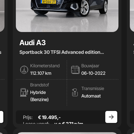
Audi A3
s
Sportback 30 TFSI Advanced edition
|Cam|Stoelverwamring|
Kilometerstand
Bouwjaar
112.107 km
06-10-2022
Brandstof
Transmissie
Hybride
Automaat
(Benzine)
Prijs:
€ 19.495,-
Lease vanaf:
v.a € 271 p/m