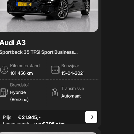
Audi A3
Sportback 35 TFSI Sport Business
|AUT|Stoelverwaming|
Kilometerstand
Bouwjaar
101.456 km
15-04-2021
Brandstof
Transmissie
Hybride
Automaat
(Benzine)
Prijs:
€ 21.945,-
Lease vanaf:
v.a € 306 p/m