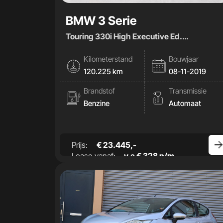
BMW 3 Serie
Touring 330i High Executive Ed.
259pk|Leder|Carplay|
Kilometerstand
Bouwjaar
120.225 km
08-11-2019
Brandstof
Transmissie
Benzine
Automaat
Prijs:
€ 23.445,-
Lease vanaf:
v.a € 328 p/m