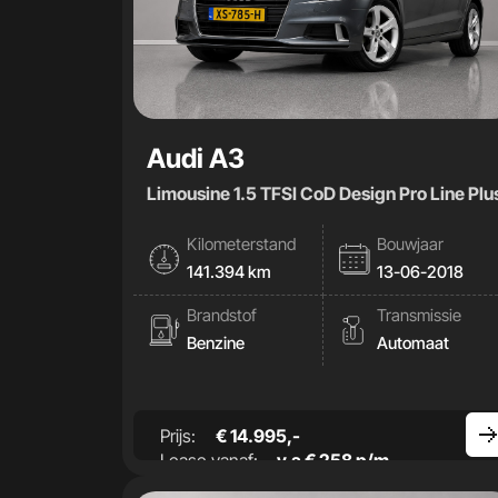
Audi A3
Limousine 1.5 TFSI CoD Design Pro Line Plu
Kilometerstand
Bouwjaar
141.394 km
13-06-2018
Brandstof
Transmissie
Benzine
Automaat
Prijs:
€ 14.995,-
Lease vanaf:
v.a € 258 p/m