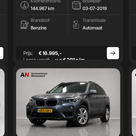
Kilometerstand
Bouwjaar
144.967 km
03-07-2019
Brandstof
Transmissie
Benzine
Automaat
Prijs:
€ 16.995,-
Lease vanaf:
v.a € 291 p/m