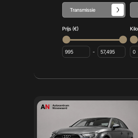
Transmissie
Prijs (€)
Kil
-