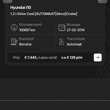
Hyundai i10
1.2 i-Drive Cool |AUTOMAAT|Airco|Cruise|
Kilometerstand
Bouwjaar
100697 km
27-02-2014
Brandstof
Transmissie
Benzine
Automaat
Prijs:
€ 7.445,-
Lease vanaf:
v.a € 129 p/m