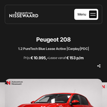
Menu
HOME
Peugeot 208
AANBOD
1.2 PureTech Blue Lease Active |Carplay|PDC|
DIENSTEN
€ 10.995,-
€ 153 p/m
Prijs:
Lease vanaf:
OVER ONS
VERKOCHT
CONTACT