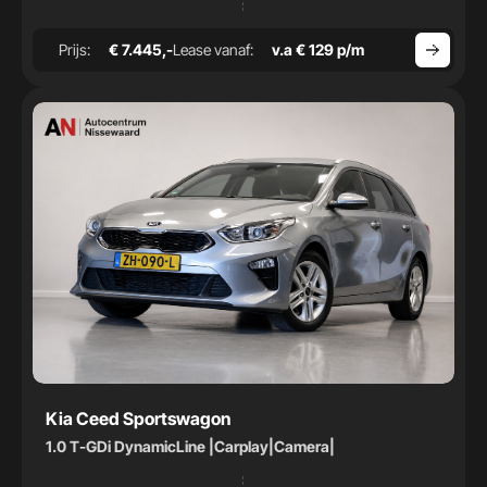
Prijs:
€ 7.445,-
Lease vanaf:
v.a € 129 p/m
Kia Ceed Sportswagon
1.0 T-GDi DynamicLine |Carplay|Camera|