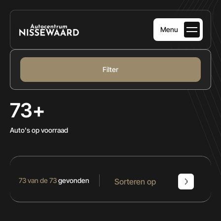
Filters
Menu
FILTER :
Merk
HOME
Filter
Merk
AANBOD
DIENSTEN
73+
Model
OVER ONS
Model
Auto's op voorraad
VERKOCHT
Brandstof
CONTACT
Elektrisch
3
Hybride (Diesel)
2
Diesel
1
73 van de 73
gevonden
Sorteren op
Hybride (Benzine)
16
Benzine
51
Transmissie