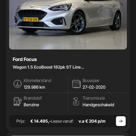
Ford Focus
Wagon 1.5 EcoBoost 182pk ST Line
Business|Carplay|Climate|
Kilometerstand
Bouwjaar
129.986 km
27-02-2020
Brandstof
Transmissie
Benzine
Handgeschakeld
Prijs:
€ 14.495,-
Lease vanaf:
v.a € 204 p/m