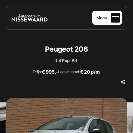
Menu
HOME
Peugeot 206
AANBOD
1.4 Pop' Art
DIENSTEN
€ 995,-
€ 20 p/m
Prijs:
Lease vanaf:
OVER ONS
VERKOCHT
CONTACT