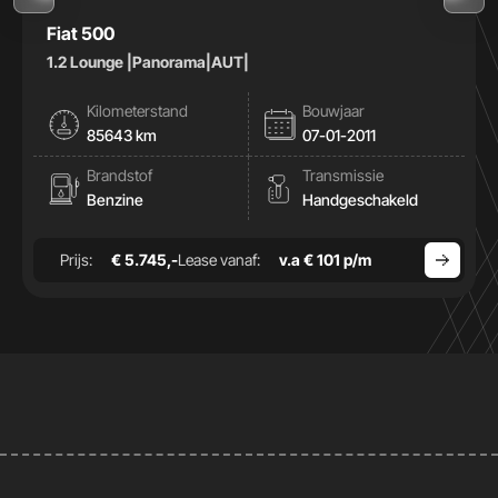
Fiat 500
1.2 Lounge |Panorama|AUT|
Kilometerstand
Bouwjaar
85643 km
07-01-2011
Brandstof
Transmissie
Benzine
Handgeschakeld
Prijs:
€ 5.745,-
Lease vanaf:
v.a € 101 p/m