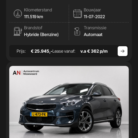
Kilometerstand
Bouwjaar
111.519 km
11-07-2022
Brandstof
Transmissie
Hybride (Benzine)
Automaat
Prijs:
€ 25.945,-
Lease vanaf:
v.a € 362 p/m