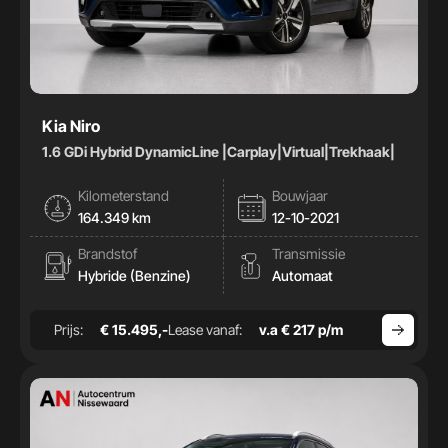
Kia Niro
1.6 GDi Hybrid DynamicLine |Carplay|Virtual|Trekhaak|
Kilometerstand
Bouwjaar
164.349 km
12-10-2021
Brandstof
Transmissie
Hybride (Benzine)
Automaat
Prijs:
€ 15.495,-
Lease vanaf:
v.a € 217 p/m