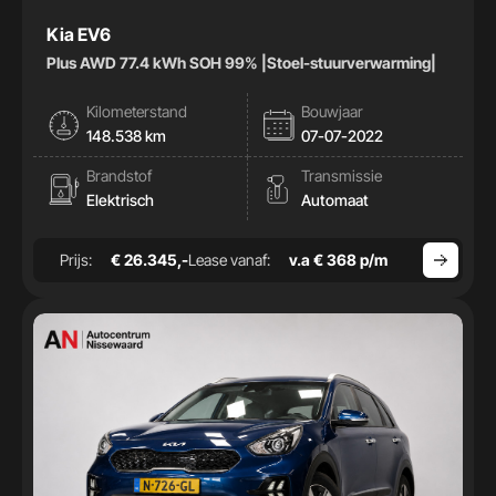
Kia EV6
Plus AWD 77.4 kWh SOH 99% |Stoel-stuurverwarming|
Kilometerstand
Bouwjaar
148.538 km
07-07-2022
Brandstof
Transmissie
Elektrisch
Automaat
Prijs:
€ 26.345,-
Lease vanaf:
v.a € 368 p/m