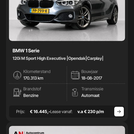
BMW 1 Serie
120i M Sport High Executive |Opendak|Carplay|
Kilometerstand
Bouwjaar
170.313 km
18-08-2017
Brandstof
Transmissie
Benzine
Automaat
Prijs:
€ 16.445,-
Lease vanaf:
v.a € 230 p/m