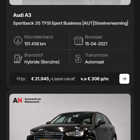
Audi A3
Sportback 35 TFSI Sport Business |AUT|Stoelverwaming|
Kilometerstand
Bouwjaar
101.456 km
15-04-2021
Brandstof
Transmissie
Hybride (Benzine)
Automaat
Prijs:
€ 21.945,-
Lease vanaf:
v.a € 306 p/m