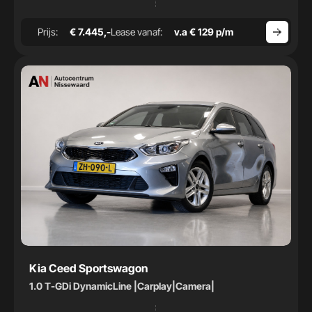
Prijs:
€ 7.445,-
Lease vanaf:
v.a € 129 p/m
Kia Ceed Sportswagon
1.0 T-GDi DynamicLine |Carplay|Camera|