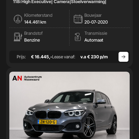
118i High Executive| Camera|Stoelverwarming|
Kilometerstand
Bouwjaar
144.461 km
20-07-2020
Brandstof
Transmissie
Benzine
Automaat
Prijs:
€ 16.445,-
Lease vanaf:
v.a € 230 p/m