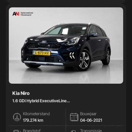
Kia Niro
1.6 GDi Hybrid ExecutiveLine
|Pano|Stoelkoeling|Memory|Leder|
Kilometerstand
Bouwjaar
179.274 km
04-06-2021
Brandstof
Transmissie