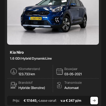
Kia Niro
1.6 GDi Hybrid DynamicLine
Kilometerstand
Bouwjaar
123.733 km
03-05-2021
Brandstof
Transmissie
Hybride (Benzine)
Automaat
Prijs:
€ 17.645,-
Lease vanaf:
v.a € 247 p/m