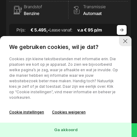
Brandstof
Transmissie
Benzine
Automaat
Prijs:
€ 5.495,-
Lease vanaf:
v.a € 95 p/m
We gebruiken cookies, wil je dat?
Cookies zijn kleine tekstbestanden met informatie erin. Die
plaatsen we kort op je apparaat. Zo zien we bijvoorbeeld
welke pagina’s je zag, waar je afhaakte en wat je invulde. Op
die manier hebben wij informatie waar we jouw
websitebezoek beter mee maken. Handig toch? Natuurlijk
kies je zelf of je dat toestaat. Daar zijn we eerlijk over. Klik
op “Cookie instellingen”, vind meer informatie en beheer je
voorkeuren.
Cookie instellingen
Cookies weigeren
73
Voertuigen
Wis
Ga akkoord
Mercedes-Benz B-Klasse