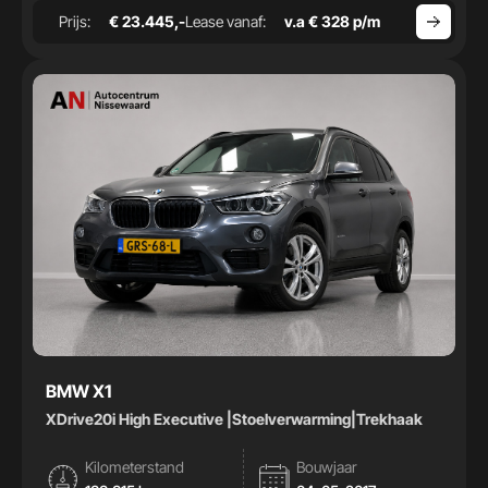
Prijs:
€ 23.445,-
Lease vanaf:
v.a € 328 p/m
BMW X1
XDrive20i High Executive |Stoelverwarming|Trekhaak
Kilometerstand
Bouwjaar