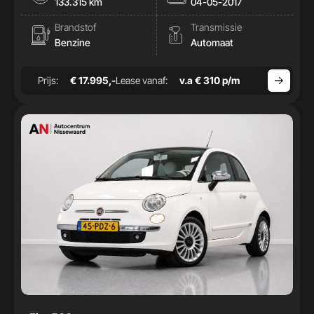
133.315 km
04-05-2017
Brandstof
Transmissie
Benzine
Automaat
Prijs:
€ 17.995,-
Lease vanaf:
v.a € 310 p/m