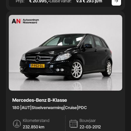
Prijs:
€ 20.995,-
Lease vanaf:
v.a € 293 p/m
Mercedes-Benz B-Klasse
180 |AUT|Stoelverwarming|Cruise|PDC
Kilometerstand
Bouwjaar
232.850 km
22-03-2012