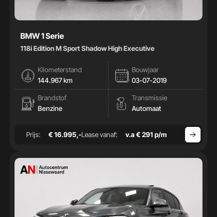
BMW 1 Serie
118i Edition M Sport Shadow High Executive
Kilometerstand
Bouwjaar
144.967 km
03-07-2019
Brandstof
Transmissie
Benzine
Automaat
Prijs:
€ 16.995,-
Lease vanaf:
v.a € 291 p/m