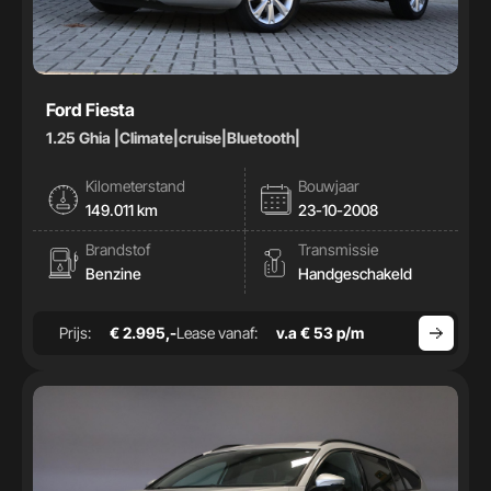
Ford Fiesta
1.25 Ghia |Climate|cruise|Bluetooth|
Kilometerstand
Bouwjaar
149.011 km
23-10-2008
Brandstof
Transmissie
Benzine
Handgeschakeld
Prijs:
€ 2.995,-
Lease vanaf:
v.a € 53 p/m