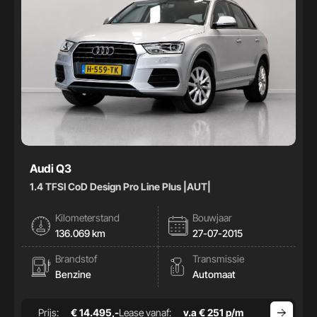
Audi Q3
1.4 TFSI CoD Design Pro Line Plus |AUT|
Kilometerstand
Bouwjaar
136.069 km
27-07-2015
Brandstof
Transmissie
Benzine
Automaat
Prijs:
€ 14.495,-
Lease vanaf:
v.a € 251 p/m