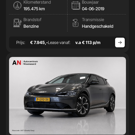
Kilometerstand
Bouwjaar
195.475 km
04-06-2019
Brandstof
Transmissie
Benzine
Handgeschakeld
Prijs:
€ 7.945,-
Lease vanaf:
v.a € 113 p/m