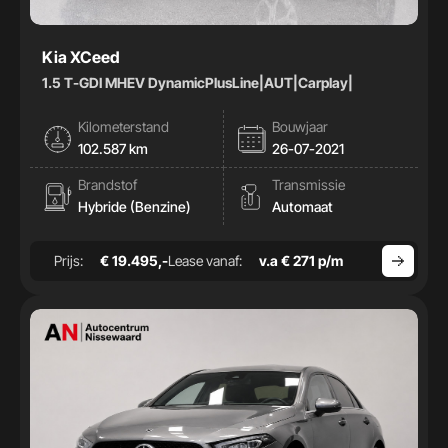
Kia XCeed
1.5 T-GDI MHEV DynamicPlusLine|AUT|Carplay|
Kilometerstand
Bouwjaar
102.587 km
26-07-2021
Brandstof
Transmissie
Hybride (Benzine)
Automaat
Prijs:
€ 19.495,-
Lease vanaf:
v.a € 271 p/m