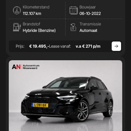
|Cam|Stoelverwamring|
Kilometerstand
Bouwjaar
112.107 km
06-10-2022
Brandstof
Transmissie
Hybride (Benzine)
Automaat
Prijs:
€ 19.495,-
Lease vanaf:
v.a € 271 p/m