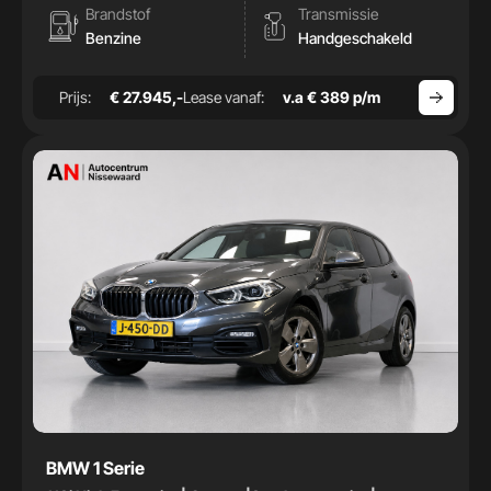
Brandstof
Transmissie
Benzine
Handgeschakeld
Prijs:
€ 27.945,-
Lease vanaf:
v.a € 389 p/m
BMW 1 Serie