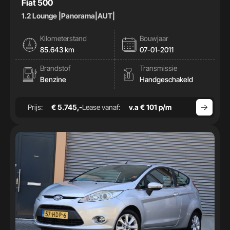
Fiat 500
1.2 Lounge |Panorama|AUT|
Kilometerstand
Bouwjaar
85.643 km
07-01-2011
Brandstof
Transmissie
Benzine
Handgeschakeld
Prijs:
€ 5.745,-
Lease vanaf:
v.a € 101 p/m