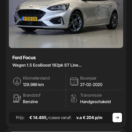
Ford Focus
Wagon 1.5 EcoBoost 182pk ST Line
Business|Carplay|Climate|
Kilometerstand
Bouwjaar
129.986 km
27-02-2020
Brandstof
Transmissie
Benzine
Handgeschakeld
Prijs:
€ 14.495,-
Lease vanaf:
v.a € 204 p/m