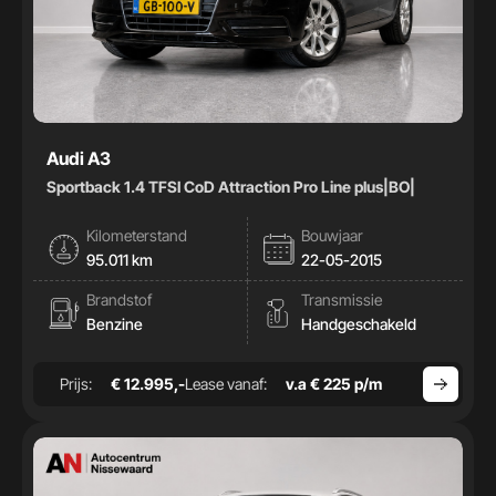
Audi A3
Sportback 1.4 TFSI CoD Attraction Pro Line plus|BO|
Kilometerstand
Bouwjaar
95.011 km
22-05-2015
Brandstof
Transmissie
Benzine
Handgeschakeld
Prijs:
€ 12.995,-
Lease vanaf:
v.a € 225 p/m