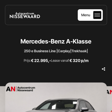
Menu
HOME
Mercedes-Benz A-Klasse
AANBOD
250 e Business Line |Carplay|Trekhaak|
DIENSTEN
€ 22.995,-
€ 320 p/m
Prijs:
Lease vanaf:
OVER ONS
VERKOCHT
CONTACT