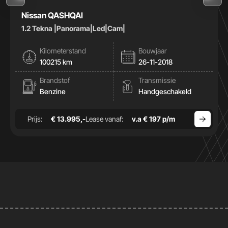
Nissan QASHQAI
1.2 Tekna |Panorama|Led|Cam|
Kilometerstand
Bouwjaar
100215 km
26-11-2018
Brandstof
Transmissie
Benzine
Handgeschakeld
Prijs:
€ 13.995,-
Lease vanaf:
v.a € 197 p/m