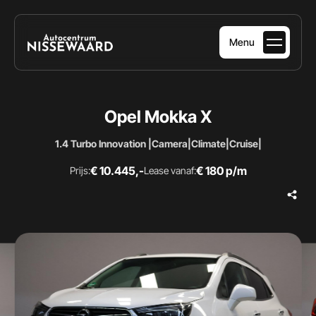
Menu
HOME
Opel Mokka X
AANBOD
1.4 Turbo Innovation |Camera|Climate|Cruise|
DIENSTEN
€ 10.445,-
€ 180 p/m
Prijs:
Lease vanaf:
OVER ONS
VERKOCHT
CONTACT