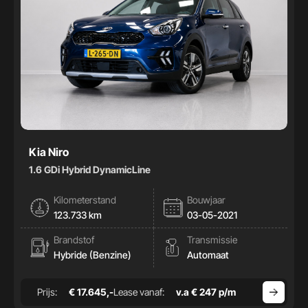
Kia Niro
1.6 GDi Hybrid DynamicLine
Kilometerstand
Bouwjaar
123.733 km
03-05-2021
Brandstof
Transmissie
Hybride (Benzine)
Automaat
Prijs:
€ 17.645,-
Lease vanaf:
v.a € 247 p/m