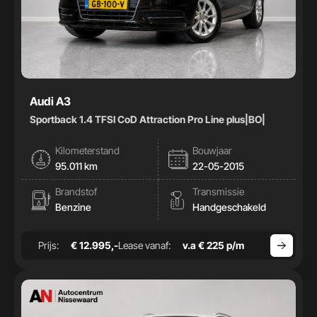
Audi A3
Sportback 1.4 TFSI CoD Attraction Pro Line plus|BO|
Kilometerstand
Bouwjaar
95.011 km
22-05-2015
Brandstof
Transmissie
Benzine
Handgeschakeld
Prijs:
€ 12.995,-
Lease vanaf:
v.a € 225 p/m