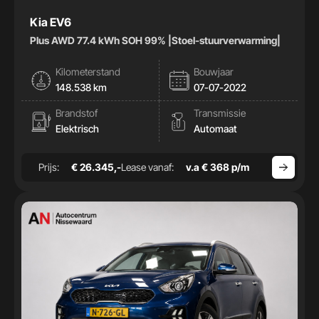
Kia EV6
Plus AWD 77.4 kWh SOH 99% |Stoel-stuurverwarming|
Kilometerstand
Bouwjaar
148.538 km
07-07-2022
Brandstof
Transmissie
Elektrisch
Automaat
Prijs:
€ 26.345,-
Lease vanaf:
v.a € 368 p/m