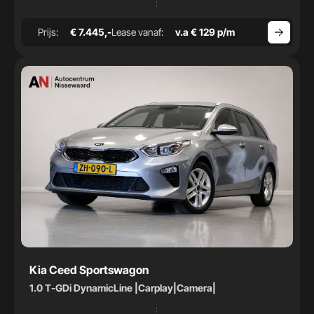
Prijs:
€ 7.445,-
Lease vanaf:
v.a € 129 p/m
Kia Ceed Sportswagon
1.0 T-GDi DynamicLine |Carplay|Camera|