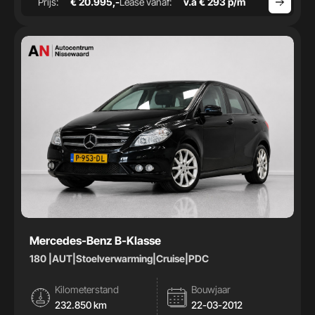
Prijs:
€ 20.995,-
Lease vanaf:
v.a € 293 p/m
Mercedes-Benz B-Klasse
180 |AUT|Stoelverwarming|Cruise|PDC
Kilometerstand
Bouwjaar
232.850 km
22-03-2012