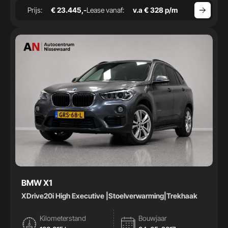
Prijs:
€ 23.445,-
Lease vanaf:
v.a € 328 p/m
BMW X1
XDrive20i High Executive |Stoelverwarming|Trekhaak
Kilometerstand
Bouwjaar