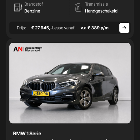
Brandstof
Transmissie
Benzine
Handgeschakeld
Prijs:
€ 27.945,-
Lease vanaf:
v.a € 389 p/m
BMW 1 Serie