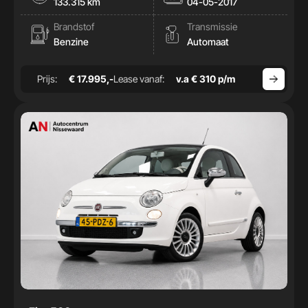
133.315 km
04-05-2017
Brandstof
Transmissie
Benzine
Automaat
Prijs:
€ 17.995,-
Lease vanaf:
v.a € 310 p/m