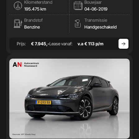
Kilometerstand
Bouwjaar
195.475 km
04-06-2019
Brandstof
Transmissie
Benzine
Handgeschakeld
Prijs:
€ 7.945,-
Lease vanaf:
v.a € 113 p/m