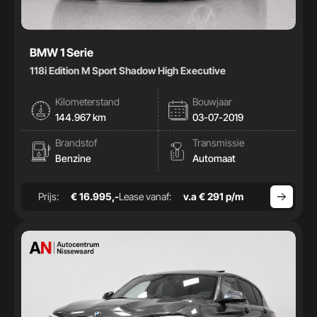
BMW 1 Serie
118i Edition M Sport Shadow High Executive
Kilometerstand
Bouwjaar
144.967 km
03-07-2019
Brandstof
Transmissie
Benzine
Automaat
Prijs:
€ 16.995,-
Lease vanaf:
v.a € 291 p/m