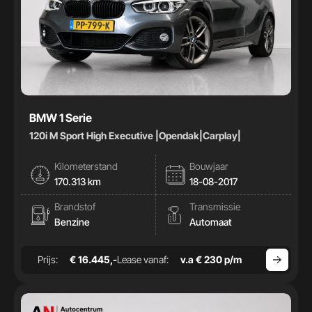
BMW 1 Serie
120i M Sport High Executive |Opendak|Carplay|
Kilometerstand
Bouwjaar
170.313 km
18-08-2017
Brandstof
Transmissie
Benzine
Automaat
Prijs:
€ 16.445,-
Lease vanaf:
v.a € 230 p/m