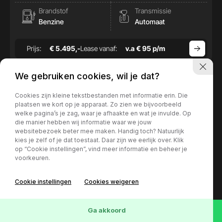
Brandstof
Transmissie
Benzine
Automaat
Prijs:
€ 5.495,-
Lease vanaf:
v.a € 95 p/m
We gebruiken cookies, wil je dat?
Cookies zijn kleine tekstbestanden met informatie erin. Die
plaatsen we kort op je apparaat. Zo zien we bijvoorbeeld
welke pagina’s je zag, waar je afhaakte en wat je invulde. Op
die manier hebben wij informatie waar we jouw
websitebezoek beter mee maken. Handig toch? Natuurlijk
kies je zelf of je dat toestaat. Daar zijn we eerlijk over. Klik
op “Cookie instellingen”, vind meer informatie en beheer je
voorkeuren.
Cookie instellingen
Cookies weigeren
73
Voertuigen
Wis
Ga akkoord
Mercedes-Benz B-Klasse