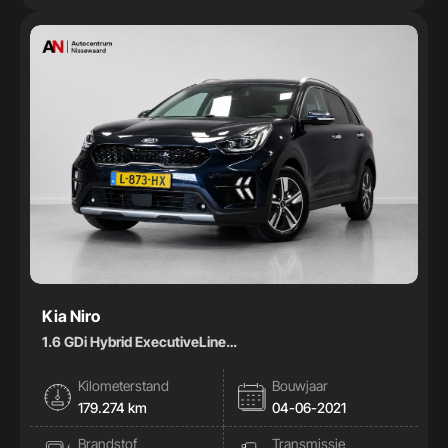
Kia Niro
1.6 GDi Hybrid ExecutiveLine
|Pano|Stoelkoeling|Memory|Leder|
Kilometerstand
Bouwjaar
179.274 km
04-06-2021
Brandstof
Transmissie