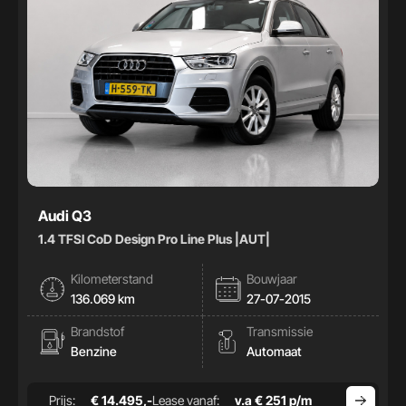
Audi Q3
1.4 TFSI CoD Design Pro Line Plus |AUT|
Kilometerstand
Bouwjaar
136.069 km
27-07-2015
Brandstof
Transmissie
Benzine
Automaat
Prijs:
€ 14.495,-
Lease vanaf:
v.a € 251 p/m