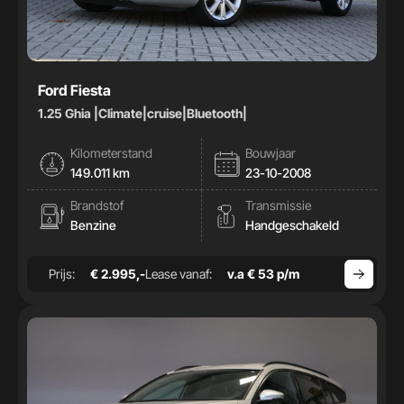
Ford Fiesta
1.25 Ghia |Climate|cruise|Bluetooth|
Kilometerstand
Bouwjaar
149.011 km
23-10-2008
Brandstof
Transmissie
Benzine
Handgeschakeld
Prijs:
€ 2.995,-
Lease vanaf:
v.a € 53 p/m