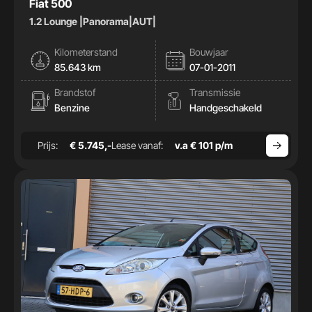
Fiat 500
1.2 Lounge |Panorama|AUT|
Kilometerstand
Bouwjaar
85.643 km
07-01-2011
Brandstof
Transmissie
Benzine
Handgeschakeld
Prijs:
€ 5.745,-
Lease vanaf:
v.a € 101 p/m