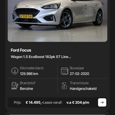
Ford Focus
Wagon 1.5 EcoBoost 182pk ST Line
Business|Carplay|Climate|
Kilometerstand
Bouwjaar
129.986 km
27-02-2020
Brandstof
Transmissie
Benzine
Handgeschakeld
Prijs:
€ 14.495,-
Lease vanaf:
v.a € 204 p/m