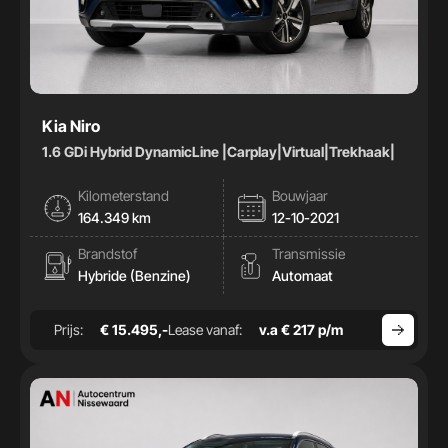
Kia Niro
1.6 GDi Hybrid DynamicLine |Carplay|Virtual|Trekhaak|
Kilometerstand
Bouwjaar
164.349 km
12-10-2021
Brandstof
Transmissie
Hybride (Benzine)
Automaat
Prijs:
€ 15.495,-
Lease vanaf:
v.a € 217 p/m