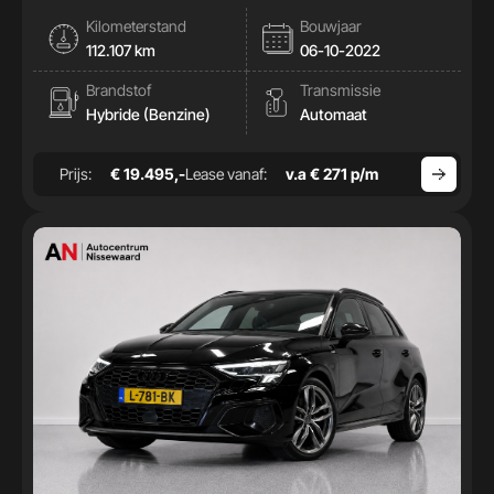
|Cam|Stoelverwamring|
Kilometerstand
Bouwjaar
112.107 km
06-10-2022
Brandstof
Transmissie
Hybride (Benzine)
Automaat
Prijs:
€ 19.495,-
Lease vanaf:
v.a € 271 p/m