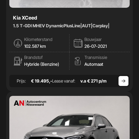
Kia XCeed
1.5 T-GDI MHEV DynamicPlusLine|AUT|Carplay|
Kilometerstand
Bouwjaar
102.587 km
26-07-2021
Brandstof
Transmissie
Hybride (Benzine)
Automaat
Prijs:
€ 19.495,-
Lease vanaf:
v.a € 271 p/m