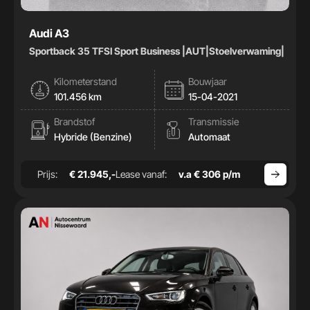
Audi A3
Sportback 35 TFSI Sport Business |AUT|Stoelverwaming|
Kilometerstand
Bouwjaar
101.456 km
15-04-2021
Brandstof
Transmissie
Hybride (Benzine)
Automaat
Prijs:
€ 21.945,-
Lease vanaf:
v.a € 306 p/m