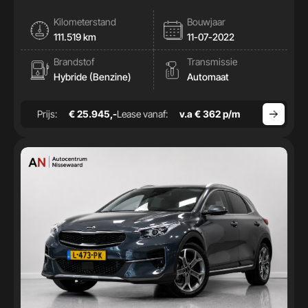
Kilometerstand
Bouwjaar
111.519 km
11-07-2022
Brandstof
Transmissie
Hybride (Benzine)
Automaat
Prijs:
€ 25.945,-
Lease vanaf:
v.a € 362 p/m