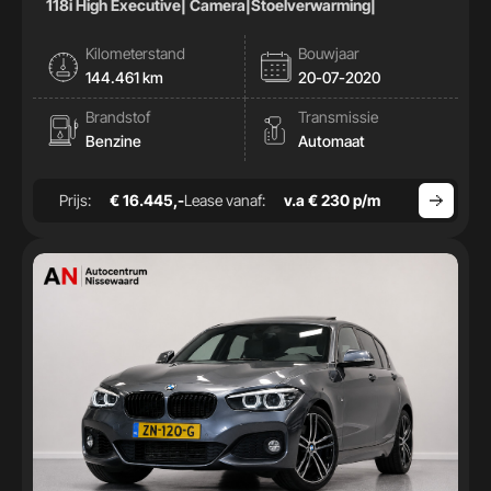
118i High Executive| Camera|Stoelverwarming|
Kilometerstand
Bouwjaar
144.461 km
20-07-2020
Brandstof
Transmissie
Benzine
Automaat
Prijs:
€ 16.445,-
Lease vanaf:
v.a € 230 p/m