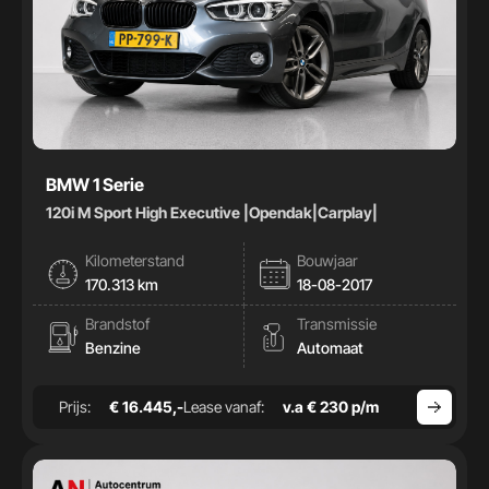
BMW 1 Serie
120i M Sport High Executive |Opendak|Carplay|
Kilometerstand
Bouwjaar
170.313 km
18-08-2017
Brandstof
Transmissie
Benzine
Automaat
Prijs:
€ 16.445,-
Lease vanaf:
v.a € 230 p/m