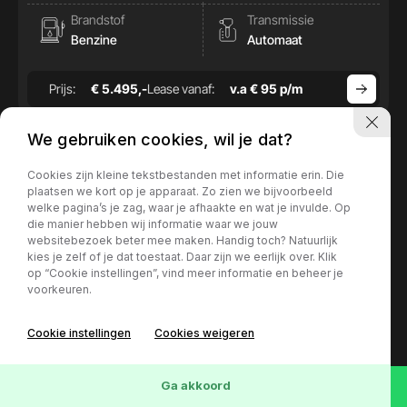
Brandstof
Transmissie
Benzine
Automaat
Prijs:
€ 5.495,-
Lease vanaf:
v.a € 95 p/m
We gebruiken cookies, wil je dat?
Cookies zijn kleine tekstbestanden met informatie erin. Die
plaatsen we kort op je apparaat. Zo zien we bijvoorbeeld
welke pagina’s je zag, waar je afhaakte en wat je invulde. Op
die manier hebben wij informatie waar we jouw
websitebezoek beter mee maken. Handig toch? Natuurlijk
kies je zelf of je dat toestaat. Daar zijn we eerlijk over. Klik
op “Cookie instellingen”, vind meer informatie en beheer je
voorkeuren.
Cookie instellingen
Cookies weigeren
73
Voertuigen
Wis
Ga akkoord
Mercedes-Benz B-Klasse