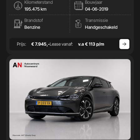
Kilometerstand
Bouwjaar
195.475 km
04-06-2019
Brandstof
Transmissie
Benzine
Handgeschakeld
Prijs:
€ 7.945,-
Lease vanaf:
v.a € 113 p/m