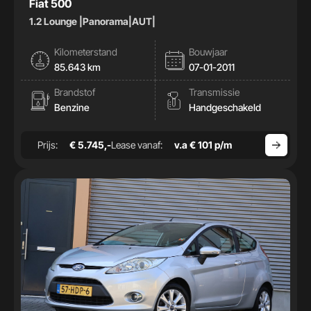
Fiat 500
1.2 Lounge |Panorama|AUT|
Kilometerstand
Bouwjaar
85.643 km
07-01-2011
Brandstof
Transmissie
Benzine
Handgeschakeld
Prijs:
€ 5.745,-
Lease vanaf:
v.a € 101 p/m