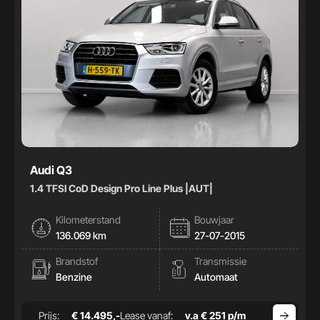
Audi Q3
1.4 TFSI CoD Design Pro Line Plus |AUT|
Kilometerstand
Bouwjaar
136.069 km
27-07-2015
Brandstof
Transmissie
Benzine
Automaat
Prijs:
€ 14.495,-
Lease vanaf:
v.a € 251 p/m