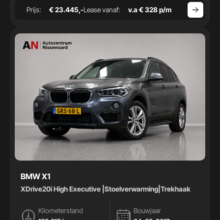
Prijs:
€ 23.445,-
Lease vanaf:
v.a € 328 p/m
BMW X1
XDrive20i High Executive |Stoelverwarming|Trekhaak
Kilometerstand
Bouwjaar