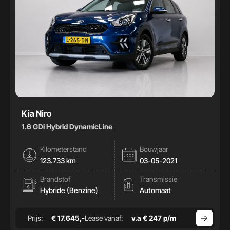
Kia Niro
1.6 GDi Hybrid DynamicLine
Kilometerstand
Bouwjaar
123.733 km
03-05-2021
Brandstof
Transmissie
Hybride (Benzine)
Automaat
Prijs:
€ 17.645,-
Lease vanaf:
v.a € 247 p/m