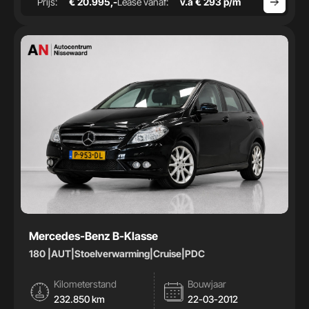
Prijs:
€ 20.995,-
Lease vanaf:
v.a € 293 p/m
Mercedes-Benz B-Klasse
180 |AUT|Stoelverwarming|Cruise|PDC
Kilometerstand
Bouwjaar
232.850 km
22-03-2012