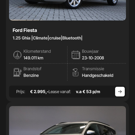
Ford Fiesta
1.25 Ghia |Climate|cruise|Bluetooth|
Kilometerstand
Bouwjaar
149.011 km
23-10-2008
Brandstof
Transmissie
Benzine
Handgeschakeld
Prijs:
€ 2.995,-
Lease vanaf:
v.a € 53 p/m