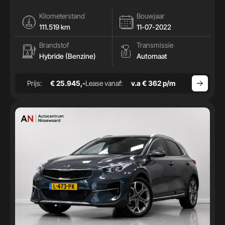
Kilometerstand
Bouwjaar
111.519 km
11-07-2022
Brandstof
Transmissie
Hybride (Benzine)
Automaat
Prijs:
€ 25.945,-
Lease vanaf:
v.a € 362 p/m