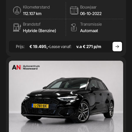
|Cam|Stoelverwamring|
Kilometerstand
Bouwjaar
112.107 km
06-10-2022
Brandstof
Transmissie
Hybride (Benzine)
Automaat
Prijs:
€ 19.495,-
Lease vanaf:
v.a € 271 p/m