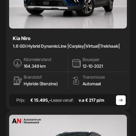
Kia Niro
1.6 GDi Hybrid DynamicLine |Carplay|Virtual|Trekhaak|
Kilometerstand
Bouwjaar
164.349 km
12-10-2021
Brandstof
Transmissie
Hybride (Benzine)
Automaat
Prijs:
€ 15.495,-
Lease vanaf:
v.a € 217 p/m