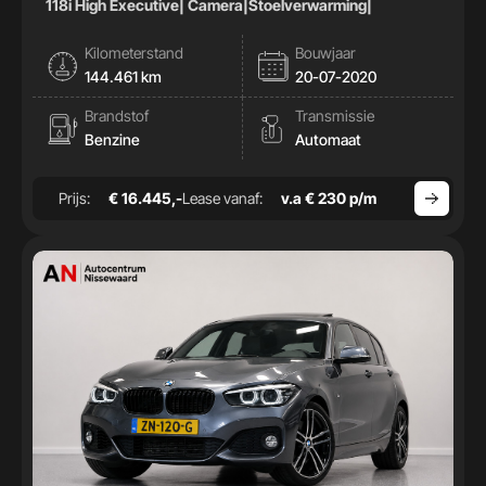
118i High Executive| Camera|Stoelverwarming|
Kilometerstand
Bouwjaar
144.461 km
20-07-2020
Brandstof
Transmissie
Benzine
Automaat
Prijs:
€ 16.445,-
Lease vanaf:
v.a € 230 p/m