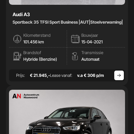
Audi A3
Sportback 35 TFSI Sport Business |AUT|Stoelverwaming|
Kilometerstand
Bouwjaar
101.456 km
15-04-2021
Brandstof
Transmissie
Hybride (Benzine)
Automaat
Prijs:
€ 21.945,-
Lease vanaf:
v.a € 306 p/m