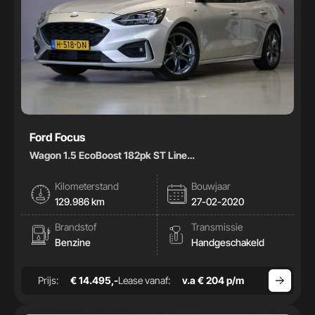
Ford Focus
Wagon 1.5 EcoBoost 182pk ST Line
Business|Carplay|Climate|
Kilometerstand
Bouwjaar
129.986 km
27-02-2020
Brandstof
Transmissie
Benzine
Handgeschakeld
Prijs:
€ 14.495,-
Lease vanaf:
v.a € 204 p/m