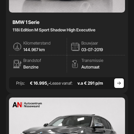
BMW 1 Serie
118i Edition M Sport Shadow High Executive
Kilometerstand
Bouwjaar
144.967 km
03-07-2019
Brandstof
Transmissie
Benzine
Automaat
Prijs:
€ 16.995,-
Lease vanaf:
v.a € 291 p/m