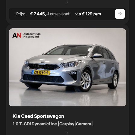
Prijs:
€ 7.445,-
Lease vanaf:
v.a € 129 p/m
Kia Ceed Sportswagon
1.0 T-GDi DynamicLine |Carplay|Camera|