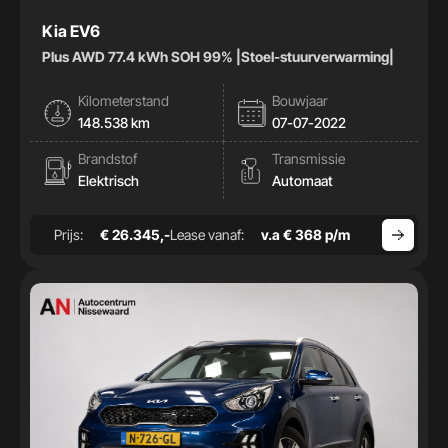
Kia EV6
Plus AWD 77.4 kWh SOH 99% |Stoel-stuurverwarming|
Kilometerstand
Bouwjaar
148.538 km
07-07-2022
Brandstof
Transmissie
Elektrisch
Automaat
Prijs:
€ 26.345,-
Lease vanaf:
v.a € 368 p/m