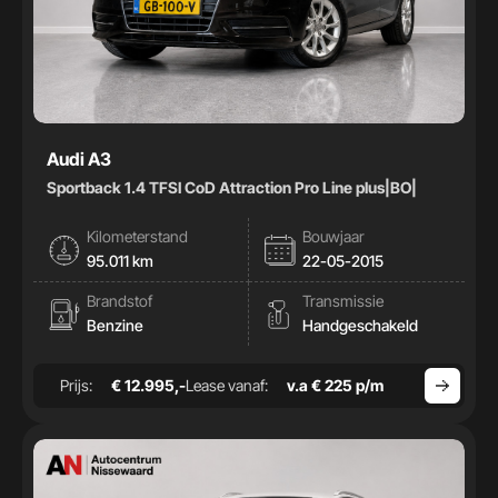
Audi A3
Sportback 1.4 TFSI CoD Attraction Pro Line plus|BO|
Kilometerstand
Bouwjaar
95.011 km
22-05-2015
Brandstof
Transmissie
Benzine
Handgeschakeld
Prijs:
€ 12.995,-
Lease vanaf:
v.a € 225 p/m