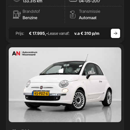
133.315 km
04-05-2017
Brandstof
Transmissie
Benzine
Automaat
Prijs:
€ 17.995,-
Lease vanaf:
v.a € 310 p/m