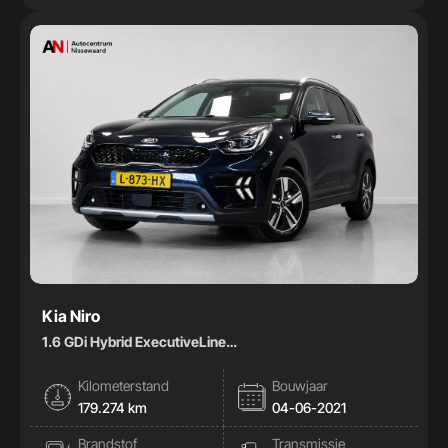
Kia Niro
1.6 GDi Hybrid ExecutiveLine
|Pano|Stoelkoeling|Memory|Leder|
Kilometerstand
Bouwjaar
179.274 km
04-06-2021
Brandstof
Transmissie