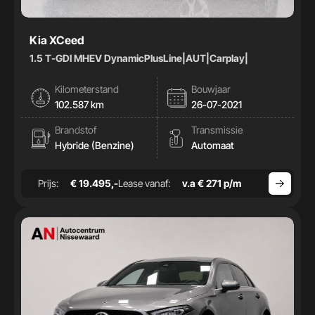
Kia XCeed
1.5 T-GDI MHEV DynamicPlusLine|AUT|Carplay|
Kilometerstand
Bouwjaar
102.587 km
26-07-2021
Brandstof
Transmissie
Hybride (Benzine)
Automaat
Prijs:
€ 19.495,-
Lease vanaf:
v.a € 271 p/m