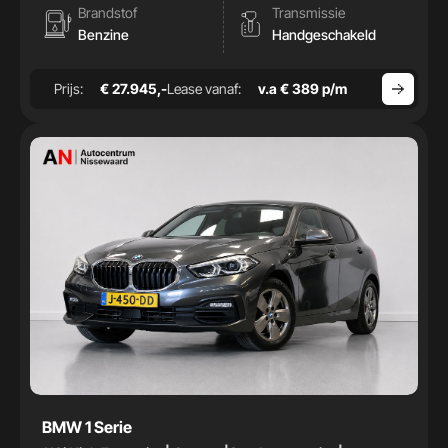
Brandstof
Transmissie
Benzine
Handgeschakeld
Prijs:
€ 27.945,-
Lease vanaf:
v.a € 389 p/m
BMW 1 Serie