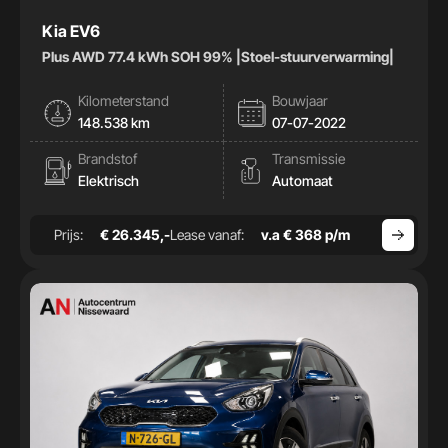
Kia EV6
Plus AWD 77.4 kWh SOH 99% |Stoel-stuurverwarming|
Kilometerstand
Bouwjaar
148.538 km
07-07-2022
Brandstof
Transmissie
Elektrisch
Automaat
Prijs:
€ 26.345,-
Lease vanaf:
v.a € 368 p/m