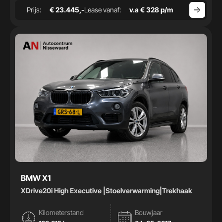
Prijs:
€ 23.445,-
Lease vanaf:
v.a € 328 p/m
BMW X1
XDrive20i High Executive |Stoelverwarming|Trekhaak
Kilometerstand
Bouwjaar