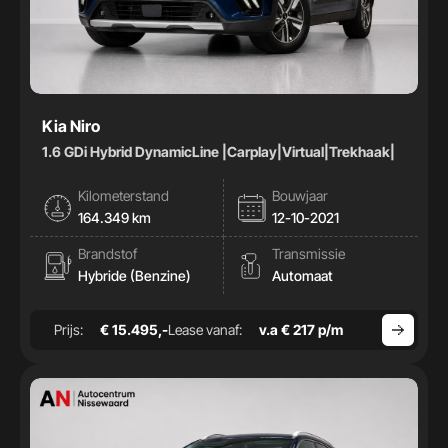
Kia Niro
1.6 GDi Hybrid DynamicLine |Carplay|Virtual|Trekhaak|
Kilometerstand
Bouwjaar
164.349 km
12-10-2021
Brandstof
Transmissie
Hybride (Benzine)
Automaat
Prijs:
€ 15.495,-
Lease vanaf:
v.a € 217 p/m