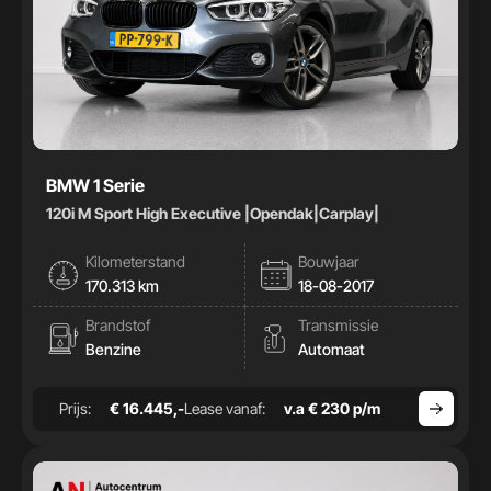
BMW 1 Serie
120i M Sport High Executive |Opendak|Carplay|
Kilometerstand
Bouwjaar
170.313 km
18-08-2017
Brandstof
Transmissie
Benzine
Automaat
Prijs:
€ 16.445,-
Lease vanaf:
v.a € 230 p/m