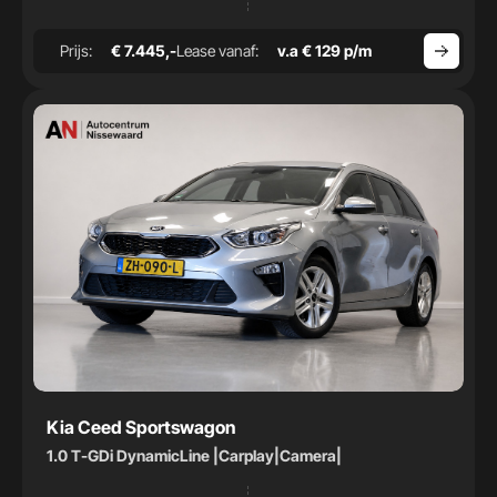
Prijs:
€ 7.445,-
Lease vanaf:
v.a € 129 p/m
Kia Ceed Sportswagon
1.0 T-GDi DynamicLine |Carplay|Camera|