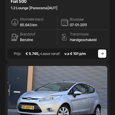
Fiat 500
1.2 Lounge |Panorama|AUT|
Kilometerstand
Bouwjaar
85.643 km
07-01-2011
Brandstof
Transmissie
Benzine
Handgeschakeld
Prijs:
€ 5.745,-
Lease vanaf:
v.a € 101 p/m