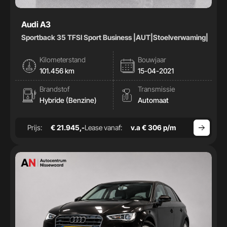
Audi A3
Sportback 35 TFSI Sport Business |AUT|Stoelverwaming|
Kilometerstand
Bouwjaar
101.456 km
15-04-2021
Brandstof
Transmissie
Hybride (Benzine)
Automaat
Prijs:
€ 21.945,-
Lease vanaf:
v.a € 306 p/m