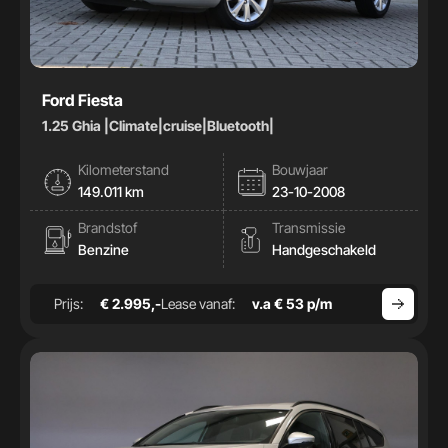
Ford Fiesta
1.25 Ghia |Climate|cruise|Bluetooth|
Kilometerstand
Bouwjaar
149.011 km
23-10-2008
Brandstof
Transmissie
Benzine
Handgeschakeld
Prijs:
€ 2.995,-
Lease vanaf:
v.a € 53 p/m