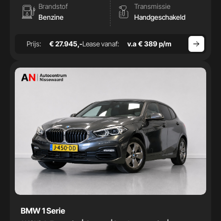
Brandstof
Transmissie
Benzine
Handgeschakeld
Prijs:
€ 27.945,-
Lease vanaf:
v.a € 389 p/m
BMW 1 Serie