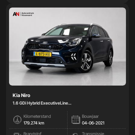
Kia Niro
1.6 GDi Hybrid ExecutiveLine
|Pano|Stoelkoeling|Memory|Leder|
Kilometerstand
Bouwjaar
179.274 km
04-06-2021
Brandstof
Transmissie