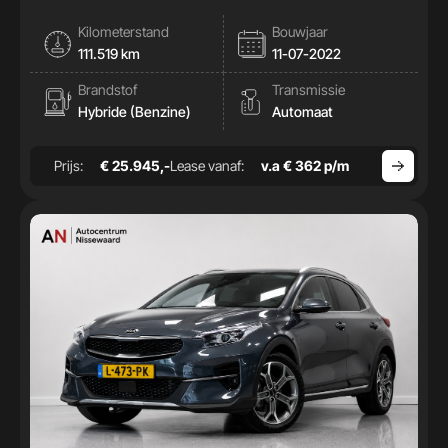
Kilometerstand
Bouwjaar
111.519 km
11-07-2022
Brandstof
Transmissie
Hybride (Benzine)
Automaat
Prijs:
€ 25.945,-
Lease vanaf:
v.a € 362 p/m