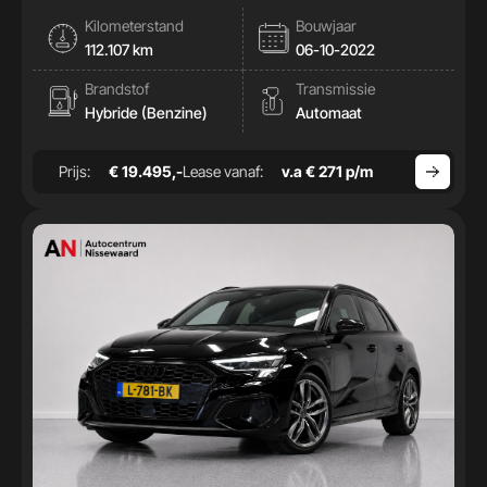
|Cam|Stoelverwamring|
Kilometerstand
Bouwjaar
112.107 km
06-10-2022
Brandstof
Transmissie
Hybride (Benzine)
Automaat
Prijs:
€ 19.495,-
Lease vanaf:
v.a € 271 p/m