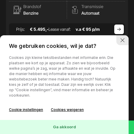
Brandstof
Transmissie
Benzine
Automaat
Prijs:
€ 5.495,-
Lease vanaf:
v.a € 95 p/m
We gebruiken cookies, wil je dat?
Cookies zijn kleine tekstbestanden met informatie erin. Die
plaatsen we kort op je apparaat. Zo zien we bijvoorbeeld
welke pagina’s je zag, waar je afhaakte en wat je invulde. Op
die manier hebben wij informatie waar we jouw
websitebezoek beter mee maken. Handig toch? Natuurlijk
kies je zelf of je dat toestaat. Daar zijn we eerlijk over. Klik
op “Cookie instellingen”, vind meer informatie en beheer je
voorkeuren.
Cookie instellingen
Cookies weigeren
73
Voertuigen
Wis
Ga akkoord
Mercedes-Benz B-Klasse