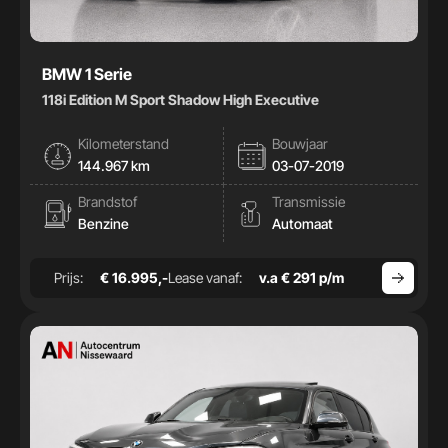
BMW 1 Serie
118i Edition M Sport Shadow High Executive
Kilometerstand
Bouwjaar
144.967 km
03-07-2019
Brandstof
Transmissie
Benzine
Automaat
Prijs:
€ 16.995,-
Lease vanaf:
v.a € 291 p/m