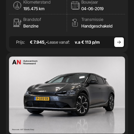
Kilometerstand
Bouwjaar
195.475 km
04-06-2019
Brandstof
Transmissie
Benzine
Handgeschakeld
Prijs:
€ 7.945,-
Lease vanaf:
v.a € 113 p/m