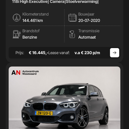
118i High Executive| Camera|Stoelverwarming|
Kilometerstand
Bouwjaar
144.461 km
20-07-2020
Brandstof
Transmissie
Benzine
Automaat
Prijs:
€ 16.445,-
Lease vanaf:
v.a € 230 p/m