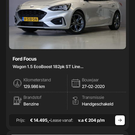
Ford Focus
Wagon 1.5 EcoBoost 182pk ST Line
Business|Carplay|Climate|
Kilometerstand
Bouwjaar
129.986 km
27-02-2020
Brandstof
Transmissie
Benzine
Handgeschakeld
Prijs:
€ 14.495,-
Lease vanaf:
v.a € 204 p/m