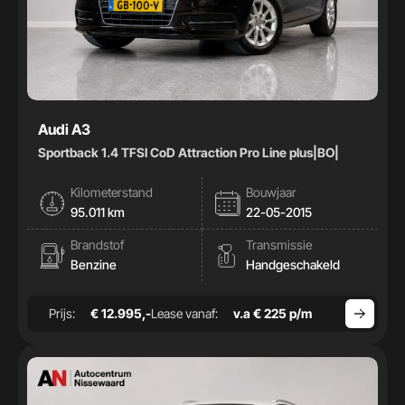
Audi A3
Sportback 1.4 TFSI CoD Attraction Pro Line plus|BO|
Kilometerstand
Bouwjaar
95.011 km
22-05-2015
Brandstof
Transmissie
Benzine
Handgeschakeld
Prijs:
€ 12.995,-
Lease vanaf:
v.a € 225 p/m