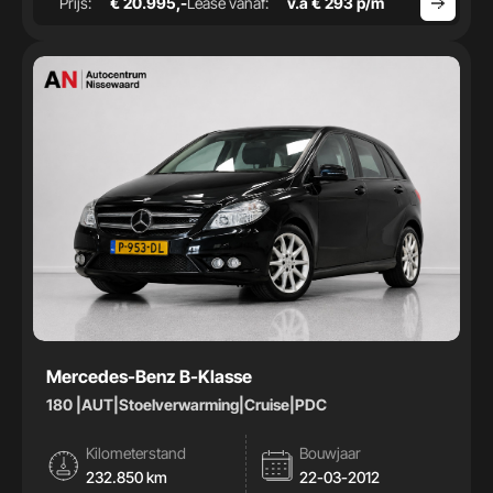
Prijs:
€ 20.995,-
Lease vanaf:
v.a € 293 p/m
Mercedes-Benz B-Klasse
180 |AUT|Stoelverwarming|Cruise|PDC
Kilometerstand
Bouwjaar
232.850 km
22-03-2012