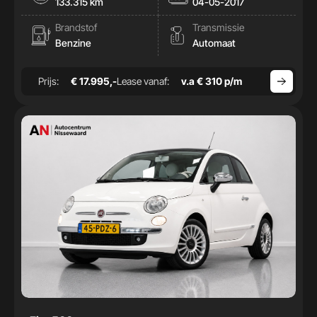
133.315 km
04-05-2017
Brandstof
Transmissie
Benzine
Automaat
Prijs:
€ 17.995,-
Lease vanaf:
v.a € 310 p/m