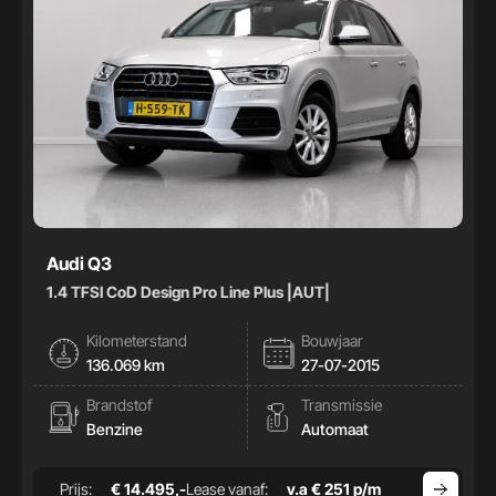
Audi Q3
1.4 TFSI CoD Design Pro Line Plus |AUT|
Kilometerstand
Bouwjaar
136.069 km
27-07-2015
Brandstof
Transmissie
Benzine
Automaat
Prijs:
€ 14.495,-
Lease vanaf:
v.a € 251 p/m