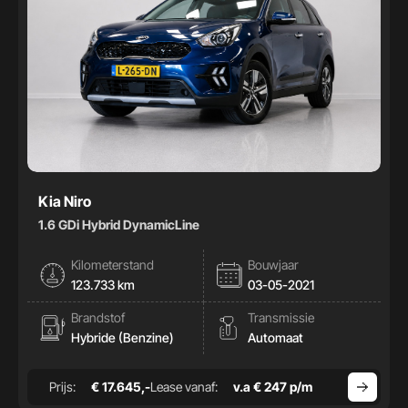
Kia Niro
1.6 GDi Hybrid DynamicLine
Kilometerstand
Bouwjaar
123.733 km
03-05-2021
Brandstof
Transmissie
Hybride (Benzine)
Automaat
Prijs:
€ 17.645,-
Lease vanaf:
v.a € 247 p/m