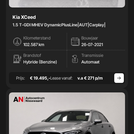
Kia XCeed
1.5 T-GDI MHEV DynamicPlusLine|AUT|Carplay|
Kilometerstand
Bouwjaar
102.587 km
26-07-2021
Brandstof
Transmissie
Hybride (Benzine)
Automaat
Prijs:
€ 19.495,-
Lease vanaf:
v.a € 271 p/m