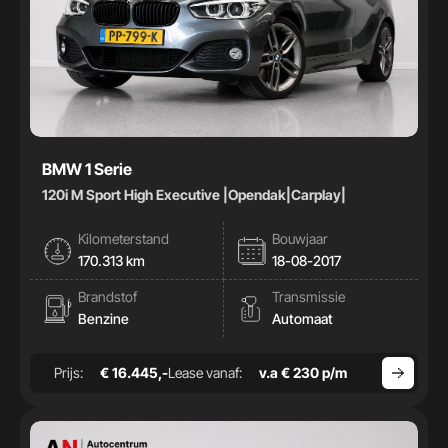
BMW 1 Serie
120i M Sport High Executive |Opendak|Carplay|
Kilometerstand
Bouwjaar
170.313 km
18-08-2017
Brandstof
Transmissie
Benzine
Automaat
Prijs:
€ 16.445,-
Lease vanaf:
v.a € 230 p/m