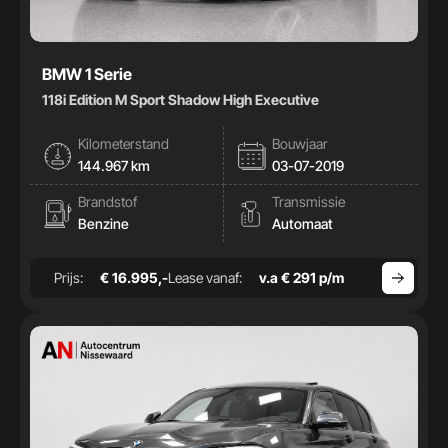
BMW 1 Serie
118i Edition M Sport Shadow High Executive
Kilometerstand
Bouwjaar
144.967 km
03-07-2019
Brandstof
Transmissie
Benzine
Automaat
Prijs:
€ 16.995,-
Lease vanaf:
v.a € 291 p/m