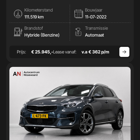
Kilometerstand
Bouwjaar
111.519 km
11-07-2022
Brandstof
Transmissie
Hybride (Benzine)
Automaat
Prijs:
€ 25.945,-
Lease vanaf:
v.a € 362 p/m