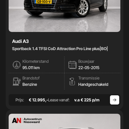
Audi A3
Sportback 1.4 TFSI CoD Attraction Pro Line plus|BO|
Kilometerstand
Bouwjaar
95.011 km
22-05-2015
Brandstof
Transmissie
Benzine
Handgeschakeld
Prijs:
€ 12.995,-
Lease vanaf:
v.a € 225 p/m