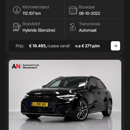
|Cam|Stoelverwamring|
Kilometerstand
Bouwjaar
112.107 km
06-10-2022
Brandstof
Transmissie
Hybride (Benzine)
Automaat
Prijs:
€ 19.495,-
Lease vanaf:
v.a € 271 p/m