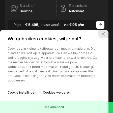
Brandstof
Transmissie
Benzine
Automaat
Prijs:
€ 5.495,-
Lease vanaf:
v.a € 95 p/m
We gebruiken cookies, wil je dat?
Cookies zijn kleine tekstbestanden met informatie erin. Die
plaatsen we kort op je apparaat. Zo zien we bijvoorbeeld
welke pagina’s je zag, waar je afhaakte en wat je invulde. Op
die manier hebben wij informatie waar we jouw
websitebezoek beter mee maken. Handig toch? Natuurlijk
kies je zelf of je dat toestaat. Daar zijn we eerlijk over. Klik
op “Cookie instellingen”, vind meer informatie en beheer je
voorkeuren.
Cookie instellingen
Cookies weigeren
73
Voertuigen
Wis
Ga akkoord
Mercedes-Benz B-Klasse