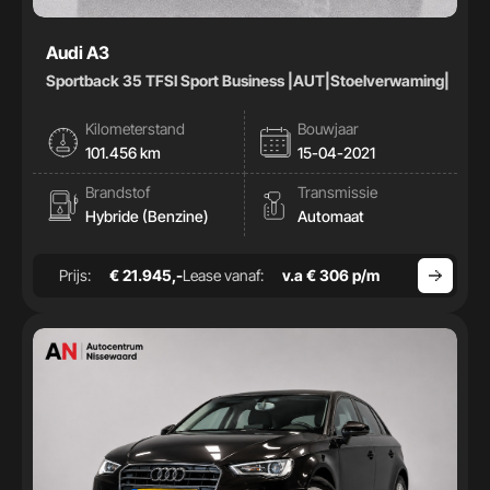
Audi A3
Sportback 35 TFSI Sport Business |AUT|Stoelverwaming|
Kilometerstand
Bouwjaar
101.456 km
15-04-2021
Brandstof
Transmissie
Hybride (Benzine)
Automaat
Prijs:
€ 21.945,-
Lease vanaf:
v.a € 306 p/m