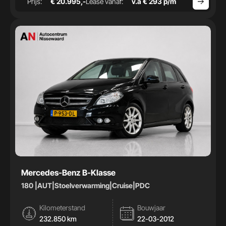
Prijs:
€ 20.995,-
Lease vanaf:
v.a € 293 p/m
Mercedes-Benz B-Klasse
180 |AUT|Stoelverwarming|Cruise|PDC
Kilometerstand
Bouwjaar
232.850 km
22-03-2012