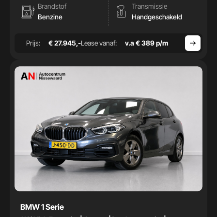
Brandstof
Transmissie
Benzine
Handgeschakeld
Prijs:
€ 27.945,-
Lease vanaf:
v.a € 389 p/m
BMW 1 Serie