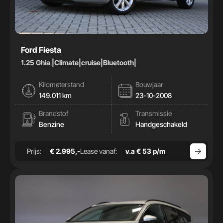
Ford Fiesta
1.25 Ghia |Climate|cruise|Bluetooth|
Kilometerstand
Bouwjaar
149.011 km
23-10-2008
Brandstof
Transmissie
Benzine
Handgeschakeld
Prijs:
€ 2.995,-
Lease vanaf:
v.a € 53 p/m