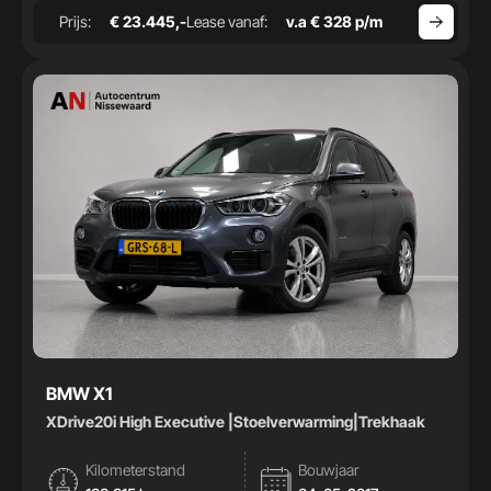
Prijs:
€ 23.445,-
Lease vanaf:
v.a € 328 p/m
BMW X1
XDrive20i High Executive |Stoelverwarming|Trekhaak
Kilometerstand
Bouwjaar