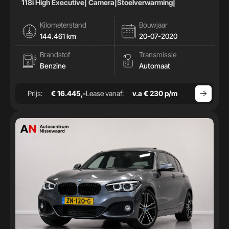
118i High Executive| Camera|Stoelverwarming|
Kilometerstand
Bouwjaar
144.461 km
20-07-2020
Brandstof
Transmissie
Benzine
Automaat
Prijs:
€ 16.445,-
Lease vanaf:
v.a € 230 p/m