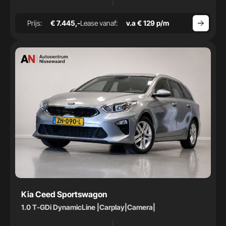
Prijs:
€ 7.445,-
Lease vanaf:
v.a € 129 p/m
Kia Ceed Sportswagon
1.0 T-GDi DynamicLine |Carplay|Camera|