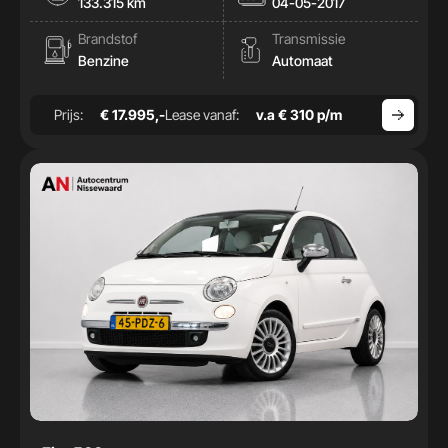
133.315 km
04-05-2017
Brandstof
Transmissie
Benzine
Automaat
Prijs:
€ 17.995,-
Lease vanaf:
v.a € 310 p/m