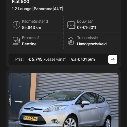
Fiat 500
1.2 Lounge |Panorama|AUT|
Kilometerstand
Bouwjaar
85.643 km
07-01-2011
Brandstof
Transmissie
Benzine
Handgeschakeld
Prijs:
€ 5.745,-
Lease vanaf:
v.a € 101 p/m