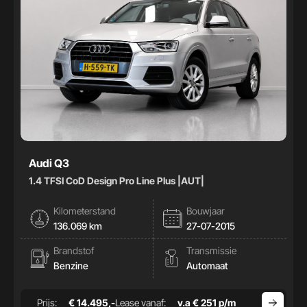
Audi Q3
1.4 TFSI CoD Design Pro Line Plus |AUT|
Kilometerstand
Bouwjaar
136.069 km
27-07-2015
Brandstof
Transmissie
Benzine
Automaat
Prijs:
€ 14.495,-
Lease vanaf:
v.a € 251 p/m