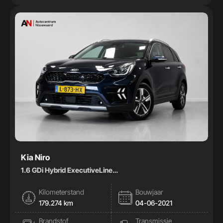
Kia Niro
1.6 GDi Hybrid ExecutiveLine
|Pano|Stoelkoeling|Memory|Leder|
Kilometerstand
Bouwjaar
179.274 km
04-06-2021
Brandstof
Transmissie