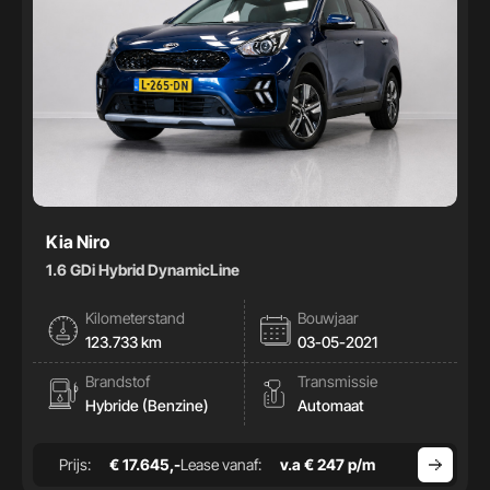
Kia Niro
1.6 GDi Hybrid DynamicLine
Kilometerstand
Bouwjaar
123.733 km
03-05-2021
Brandstof
Transmissie
Hybride (Benzine)
Automaat
Prijs:
€ 17.645,-
Lease vanaf:
v.a € 247 p/m