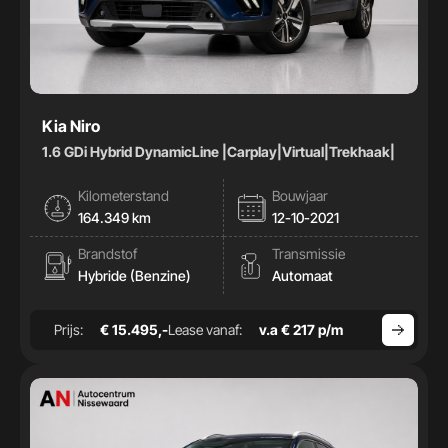
Kia Niro
1.6 GDi Hybrid DynamicLine |Carplay|Virtual|Trekhaak|
Kilometerstand
Bouwjaar
164.349 km
12-10-2021
Brandstof
Transmissie
Hybride (Benzine)
Automaat
Prijs:
€ 15.495,-
Lease vanaf:
v.a € 217 p/m