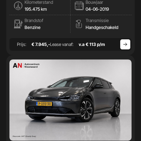
Kilometerstand
Bouwjaar
195.475 km
04-06-2019
Brandstof
Transmissie
Benzine
Handgeschakeld
Prijs:
€ 7.945,-
Lease vanaf:
v.a € 113 p/m