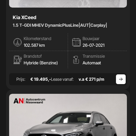
Kia XCeed
1.5 T-GDI MHEV DynamicPlusLine|AUT|Carplay|
Kilometerstand
Bouwjaar
102.587 km
26-07-2021
Brandstof
Transmissie
Hybride (Benzine)
Automaat
Prijs:
€ 19.495,-
Lease vanaf:
v.a € 271 p/m