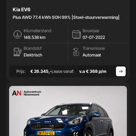
Kia EV6
Plus AWD 77.4 kWh SOH 99% |Stoel-stuurverwarming|
Kilometerstand
Bouwjaar
148.538 km
07-07-2022
Brandstof
Transmissie
Elektrisch
Automaat
Prijs:
€ 26.345,-
Lease vanaf:
v.a € 368 p/m