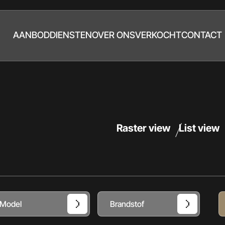
AANBOD
DIENSTEN
OVER ONS
VERKOCHT
CONTACT
Raster view
List view
Model
Brandstof