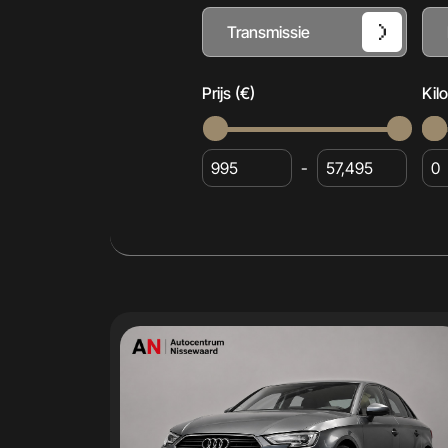
Transmissie
Prijs (€)
Kil
-