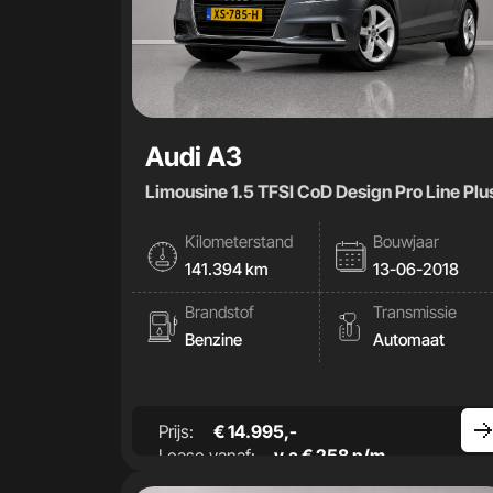
Audi A3
Limousine 1.5 TFSI CoD Design Pro Line Plu
Kilometerstand
Bouwjaar
141.394 km
13-06-2018
Brandstof
Transmissie
Benzine
Automaat
Prijs:
€ 14.995,-
Lease vanaf:
v.a € 258 p/m