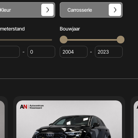
Kleur
Carrosserie
ometerstand
Bouwjaar
-
-