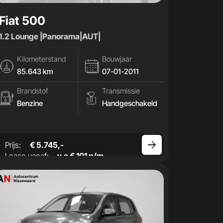
Fiat 500
1.2 Lounge |Panorama|AUT|
Kilometerstand
Bouwjaar
85.643 km
07-01-2011
Brandstof
Transmissie
Benzine
Handgeschakeld
Prijs:
€ 5.745,-
Lease vanaf:
v.a € 101 p/m