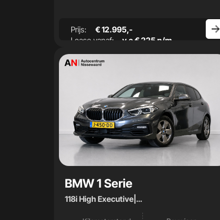
Prijs:
€ 12.995,-
Lease vanaf:
v.a € 225 p/m
BMW 1 Serie
118i High Executive|
Camera|Stoelverwarming|