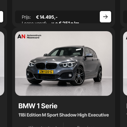
Prijs:
€ 14.495,-
Lease vanaf:
v.a € 251 p/m
BMW 1 Serie
118i Edition M Sport Shadow High Executive