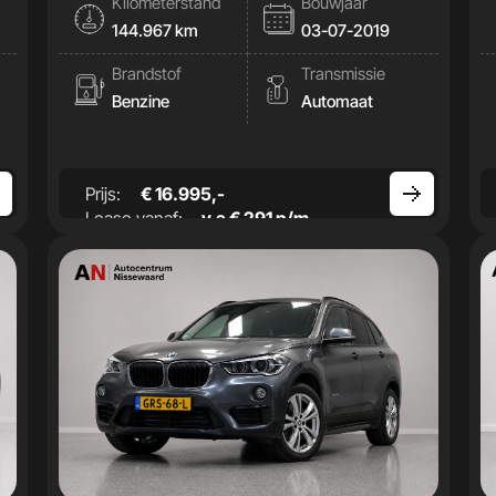
Kilometerstand
Bouwjaar
144.967 km
03-07-2019
Brandstof
Transmissie
Benzine
Automaat
Prijs:
€ 16.995,-
Lease vanaf:
v.a € 291 p/m