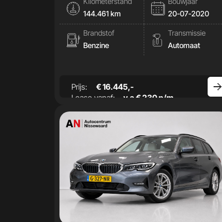
Kilometerstand
Bouwjaar
144.461 km
20-07-2020
Brandstof
Transmissie
Benzine
Automaat
Prijs:
€ 16.445,-
Lease vanaf:
v.a € 230 p/m