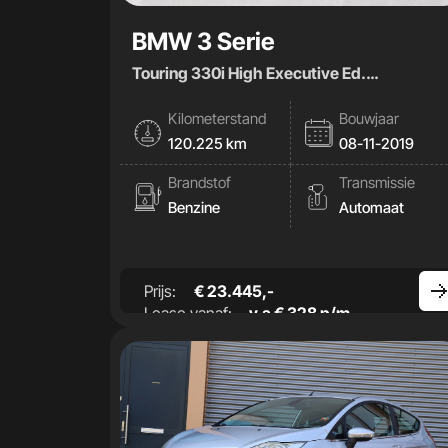
BMW 3 Serie
Touring 330i High Executive Ed.
259pk|Leder|Carplay|
Kilometerstand
Bouwjaar
120.225 km
08-11-2019
Brandstof
Transmissie
Benzine
Automaat
Prijs:
€ 23.445,-
Lease vanaf:
v.a € 328 p/m