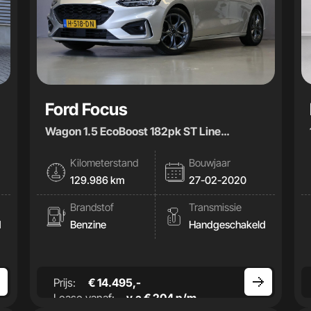
Ford Focus
Wagon 1.5 EcoBoost 182pk ST Line
Business|Carplay|Climate|
Kilometerstand
Bouwjaar
129.986 km
27-02-2020
Brandstof
Transmissie
d
Benzine
Handgeschakeld
Prijs:
€ 14.495,-
Lease vanaf:
v.a € 204 p/m