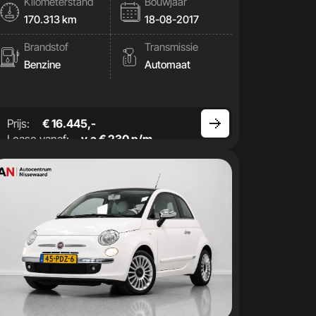
Kilometerstand
Bouwjaar
170.313 km
18-08-2017
Brandstof
Transmissie
Benzine
Automaat
Prijs:
€ 16.445,-
Lease vanaf:
v.a € 230 p/m