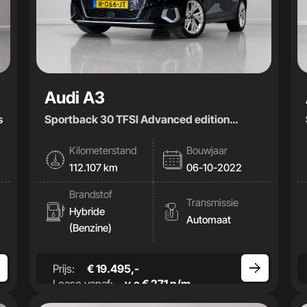
Audi A3
s
Sportback 30 TFSI Advanced edition
|Cam|Stoelverwamring|
Kilometerstand
Bouwjaar
112.107 km
06-10-2022
Brandstof
Transmissie
Hybride
Automaat
(Benzine)
Prijs:
€ 19.495,-
Lease vanaf:
v.a € 271 p/m