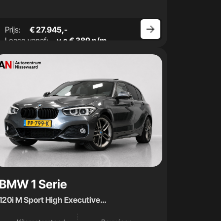
Prijs:
€ 27.945,-
Lease vanaf:
v.a € 389 p/m
BMW 1 Serie
120i M Sport High Executive
|Opendak|Carplay|