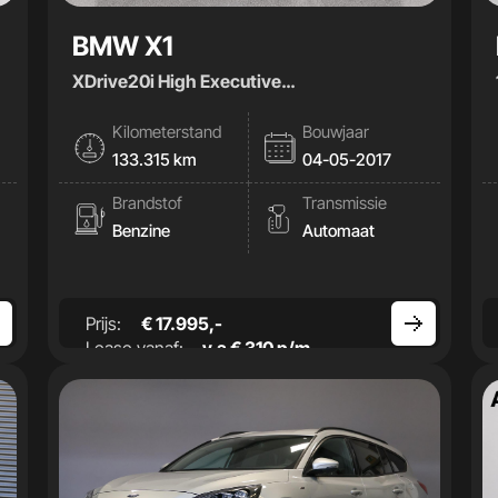
BMW X1
XDrive20i High Executive
|Stoelverwarming|Trekhaak
Kilometerstand
Bouwjaar
133.315 km
04-05-2017
Brandstof
Transmissie
Benzine
Automaat
Prijs:
€ 17.995,-
Lease vanaf:
v.a € 310 p/m