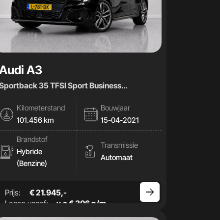
Audi A3
Sportback 35 TFSI Sport Business
|AUT|Stoelverwaming|
Kilometerstand
Bouwjaar
101.456 km
15-04-2021
Brandstof
Transmissie
Hybride
Automaat
(Benzine)
Prijs:
€ 21.945,-
Lease vanaf:
v.a € 306 p/m