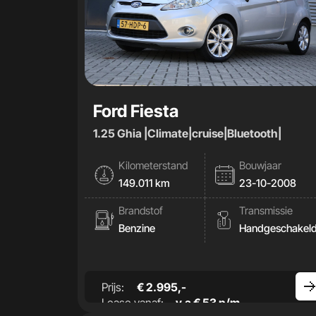
Ford Fiesta
1.25 Ghia |Climate|cruise|Bluetooth|
Kilometerstand
Bouwjaar
149.011 km
23-10-2008
Brandstof
Transmissie
Benzine
Handgeschakel
Prijs:
€ 2.995,-
Lease vanaf:
v.a € 53 p/m