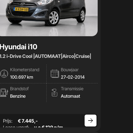
Hyundai i10
1.2 i-Drive Cool |AUTOMAAT|Airco|Cruise|
Kilometerstand
Bouwjaar
100.697 km
27-02-2014
Brandstof
Transmissie
Benzine
Automaat
Prijs:
€ 7.445,-
Lease vanaf:
v.a € 129 p/m