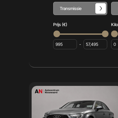
Transmissie
Prijs (€)
Kil
-