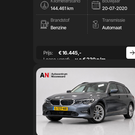
Kilometerstand
Bouwjaar
144.461 km
20-07-2020
Brandstof
Transmissie
Benzine
Automaat
Prijs:
€ 16.445,-
Lease vanaf:
v.a € 230 p/m