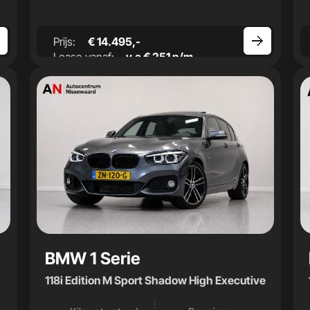
Prijs:
€ 14.495,-
Lease vanaf:
v.a € 251 p/m
BMW 1 Serie
118i Edition M Sport Shadow High Executive