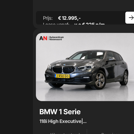
Prijs:
€ 12.995,-
Lease vanaf:
v.a € 225 p/m
BMW 1 Serie
118i High Executive|
Camera|Stoelverwarming|