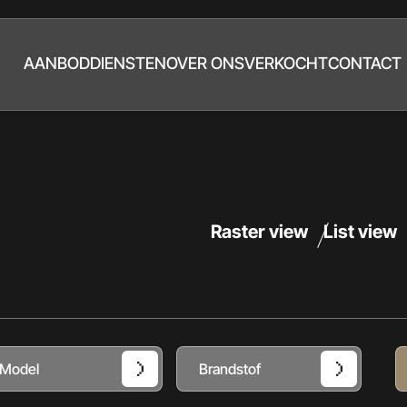
AANBOD
DIENSTEN
OVER ONS
VERKOCHT
CONTACT
Raster view
List view
Model
Brandstof