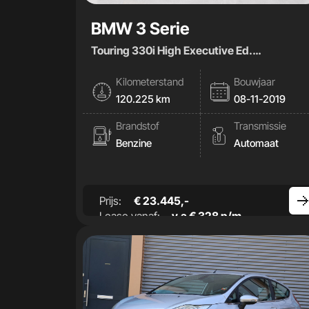
BMW 3 Serie
Touring 330i High Executive Ed.
259pk|Leder|Carplay|
Kilometerstand
Bouwjaar
120.225 km
08-11-2019
Brandstof
Transmissie
Benzine
Automaat
Prijs:
€ 23.445,-
Lease vanaf:
v.a € 328 p/m