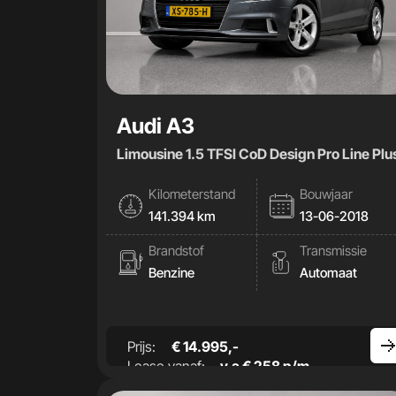
Audi A3
Limousine 1.5 TFSI CoD Design Pro Line Plu
Kilometerstand
Bouwjaar
141.394 km
13-06-2018
Brandstof
Transmissie
Benzine
Automaat
Prijs:
€ 14.995,-
Lease vanaf:
v.a € 258 p/m