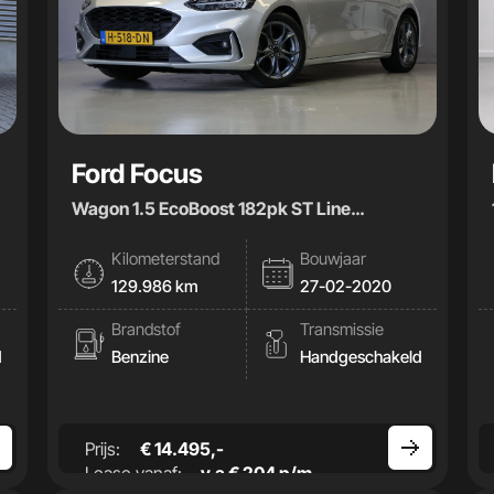
Ford Focus
Wagon 1.5 EcoBoost 182pk ST Line
Business|Carplay|Climate|
Kilometerstand
Bouwjaar
129.986 km
27-02-2020
Brandstof
Transmissie
d
Benzine
Handgeschakeld
Prijs:
€ 14.495,-
Lease vanaf:
v.a € 204 p/m