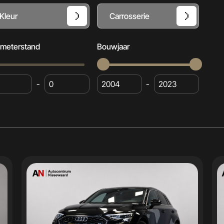
Kleur
Carrosserie
ometerstand
Bouwjaar
-
-