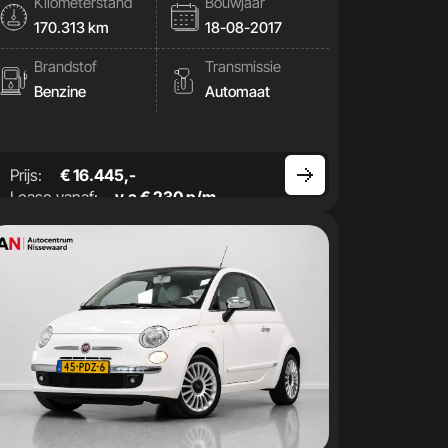
Kilometerstand
Bouwjaar
170.313 km
18-08-2017
Brandstof
Transmissie
Benzine
Automaat
Prijs:
€ 16.445,-
Lease vanaf:
v.a € 230 p/m