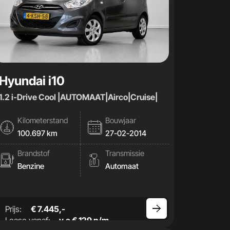
Hyundai i10
1.2 i-Drive Cool |AUTOMAAT|Airco|Cruise|
Kilometerstand
Bouwjaar
100.697 km
27-02-2014
Brandstof
Transmissie
Benzine
Automaat
Prijs:
€ 7.445,-
Lease vanaf:
v.a € 129 p/m