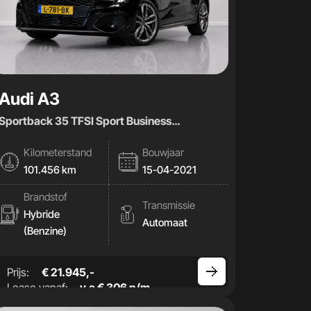
Audi A3
Sportback 35 TFSI Sport Business
|AUT|Stoelverwaming|
Kilometerstand
Bouwjaar
101.456 km
15-04-2021
Brandstof
Transmissie
Hybride
Automaat
(Benzine)
Prijs:
€ 21.945,-
Lease vanaf:
v.a € 306 p/m