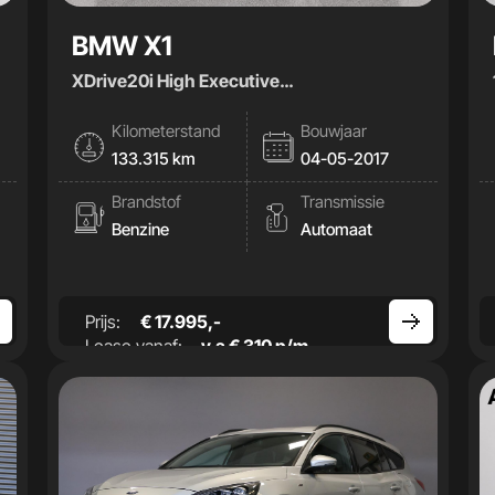
BMW X1
XDrive20i High Executive
|Stoelverwarming|Trekhaak
Kilometerstand
Bouwjaar
133.315 km
04-05-2017
Brandstof
Transmissie
Benzine
Automaat
Prijs:
€ 17.995,-
Lease vanaf:
v.a € 310 p/m