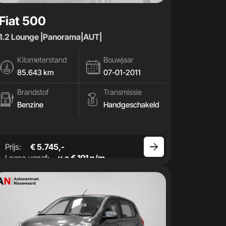
Fiat 500
1.2 Lounge |Panorama|AUT|
Kilometerstand
Bouwjaar
85.643 km
07-01-2011
Brandstof
Transmissie
Benzine
Handgeschakeld
Prijs:
€ 5.745,-
Lease vanaf:
v.a € 101 p/m