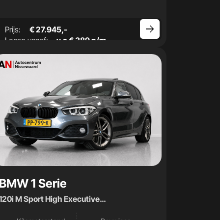
Prijs:
€ 27.945,-
Lease vanaf:
v.a € 389 p/m
BMW 1 Serie
120i M Sport High Executive
|Opendak|Carplay|