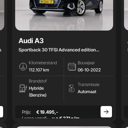
Audi A3
s
Sportback 30 TFSI Advanced edition
|Cam|Stoelverwamring|
Kilometerstand
Bouwjaar
112.107 km
06-10-2022
Brandstof
Transmissie
Hybride
Automaat
(Benzine)
Prijs:
€ 19.495,-
Lease vanaf:
v.a € 271 p/m