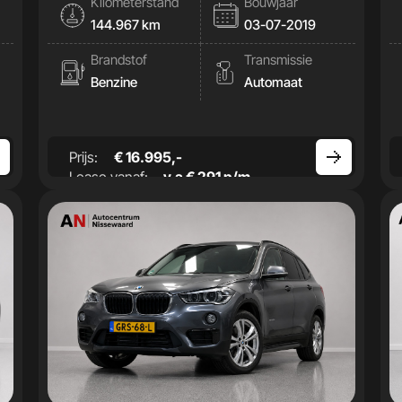
Kilometerstand
Bouwjaar
144.967 km
03-07-2019
Brandstof
Transmissie
Benzine
Automaat
Prijs:
€ 16.995,-
Lease vanaf:
v.a € 291 p/m