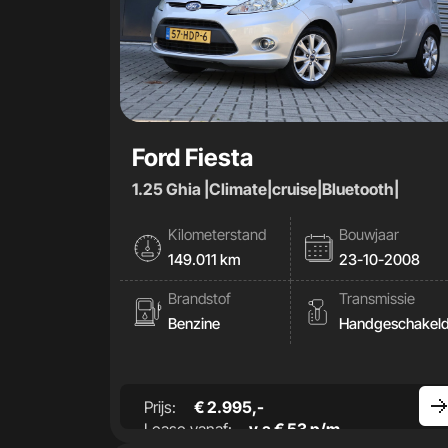
Ford Fiesta
1.25 Ghia |Climate|cruise|Bluetooth|
Kilometerstand
Bouwjaar
149.011 km
23-10-2008
Brandstof
Transmissie
Benzine
Handgeschakel
Prijs:
€ 2.995,-
Lease vanaf:
v.a € 53 p/m